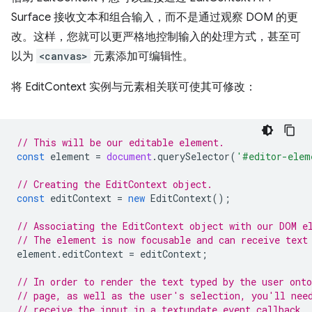
Surface 接收文本和组合输入，而不是通过观察 DOM 的更
改。这样，您就可以更严格地控制输入的处理方式，甚至可
以为
<canvas>
元素添加可编辑性。
将 EditContext 实例与元素相关联可使其可修改：
// This will be our editable element.
const
element
=
document
.
querySelector
(
'#editor-elem
// Creating the EditContext object.
const
editContext
=
new
EditContext
();
// Associating the EditContext object with our DOM e
// The element is now focusable and can receive text
element
.
editContext
=
editContext
;
// In order to render the text typed by the user onto
// page, as well as the user's selection, you'll nee
// receive the input in a textupdate event callback.