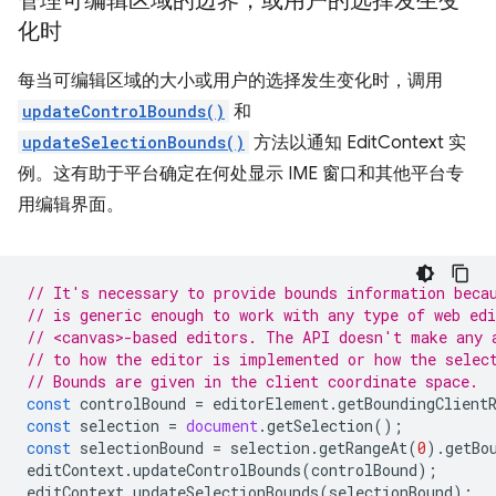
管理可编辑区域的边界，或用户的选择发生变
化时
每当可编辑区域的大小或用户的选择发生变化时，调用
updateControlBounds()
和
updateSelectionBounds()
方法以通知 EditContext 实
例。这有助于平台确定在何处显示 IME 窗口和其他平台专
用编辑界面。
// It's necessary to provide bounds information beca
// is generic enough to work with any type of web edi
// <canvas>-based editors. The API doesn't make any 
// to how the editor is implemented or how the selec
// Bounds are given in the client coordinate space.
const
controlBound
=
editorElement
.
getBoundingClient
const
selection
=
document
.
getSelection
();
const
selectionBound
=
selection
.
getRangeAt
(
0
).
getBo
editContext
.
updateControlBounds
(
controlBound
);
editContext
.
updateSelectionBounds
(
selectionBound
);