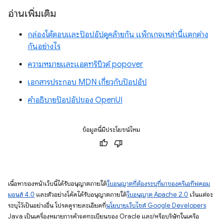
อ่านเพิ่มเติม
กล่องโต้ตอบและป๊อปอัปดูคล้ายกัน แพ็กเกจเหล่านี้แตกต่าง
กันอย่างไร
ความหมายและแอตทริบิวต์ popover
เอกสารประกอบ MDN เกี่ยวกับป๊อปอัป
คำอธิบายป๊อปอัปของ OpenUI
ข้อมูลนี้มีประโยชน์ไหม
เนื้อหาของหน้าเว็บนี้ได้รับอนุญาตภายใต้
ใบอนุญาตที่ต้องระบุที่มาของครีเอทีฟคอม
มอนส์ 4.0
และตัวอย่างโค้ดได้รับอนุญาตภายใต้
ใบอนุญาต Apache 2.0
เว้นแต่จะ
ระบุไว้เป็นอย่างอื่น โปรดดูรายละเอียดที่
นโยบายเว็บไซต์ Google Developers
Java เป็นเครื่องหมายการค้าจดทะเบียนของ Oracle และ/หรือบริษัทในเครือ