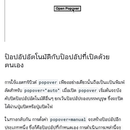
ป๊อปอัปอัตโนมัติกับป๊อปอัปที่เปิดด้วย
ตนเอง
การใช้แอตทริบิวต์
popover
เพียงอย่างเดียวนั้นถือเป็นแป้นพิมพ์
ลัดสำหรับ
popover="auto"
เมื่อเปิด
popover
เริ่มต้นจะบัง
คับปิดป๊อปอัปอัตโนมัติอื่นๆ ยกเว้นป๊อปอัปของบรรพบุรุษ ซึ่งจะปิด
ได้ผ่านปุ่มปิดหรือปุ่มปิดไฟ
ในทางกลับกัน การตั้งค่า
popover=manual
จะสร้างป๊อปอัปอีก
ประเภทหนึ่ง ซึ่งก็คือป๊อปอัปที่กําหนดเอง การดำเนินการเหล่านี้จะ