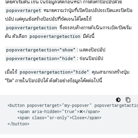
โดยค่าเริ่มต้น เช่น ในข้อมูลโค้ดก่อนหน้า การตั้งค่าป๊อปอัปด้วย
popovertarget
หมายความว่าปุ่มที่เปิดป๊อปอัปจะเปิดและปิดป๊อ
ปอัป แต่คุณยังสร้างป๊อปอัปที่ชัดเจนได้โดยใช้
popovertargetaction
ซึ่งจะลบล้างการดําเนินการ
เปิด/ปิด
เริ่ม
ต้น ตัวเลือก
popovertargetaction
มีดังนี้
popovertargetaction="show"
: แสดงป๊อปอัป
popovertargetaction="hide"
: ซ่อนป๊อปอัป
เมื่อใช้
popovertargetaction="hide"
คุณสามารถสร้างปุ่ม
"ปิด" ภายในป๊อปอัปได้ ดังตัวอย่างข้อมูลโค้ดต่อไปนี้
<button popovertarget="my-popover" popovertargetactio
    <span aria-hidden="true">❌</span>

    <span class="sr-only">Close</span>
