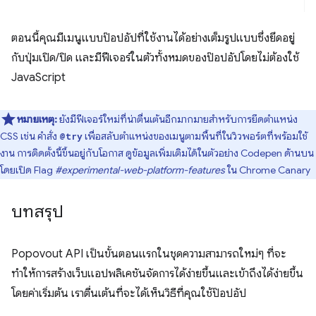
ตอนนี้คุณมีเมนูแบบป๊อปอัปที่ใช้งานได้อย่างเต็มรูปแบบซึ่งยึดอยู่
กับปุ่มเปิด/ปิด และมีฟีเจอร์ในตัวทั้งหมดของป๊อปอัปโดยไม่ต้องใช้
JavaScript
หมายเหตุ:
ยังมีฟีเจอร์ใหม่ที่น่าตื่นเต้นอีกมากมายสำหรับการยึดตำแหน่ง
CSS เช่น คำสั่ง
เพื่อสลับตำแหน่งของเมนูตามพื้นที่ในวิวพอร์ตที่พร้อมใช้
@try
งาน การติดตั้งนี้ขึ้นอยู่กับโอกาส ดูข้อมูลเพิ่มเติมได้ในตัวอย่าง Codepen ด้านบน
โดยเปิด Flag
#experimental-web-platform-features
ใน Chrome Canary
บทสรุป
Popovout API เป็นขั้นตอนแรกในชุดความสามารถใหม่ๆ ที่จะ
ทำให้การสร้างเว็บแอปพลิเคชันจัดการได้ง่ายขึ้นและเข้าถึงได้ง่ายขึ้น
โดยค่าเริ่มต้น เราตื่นเต้นที่จะได้เห็นวิธีที่คุณใช้ป๊อปอัป