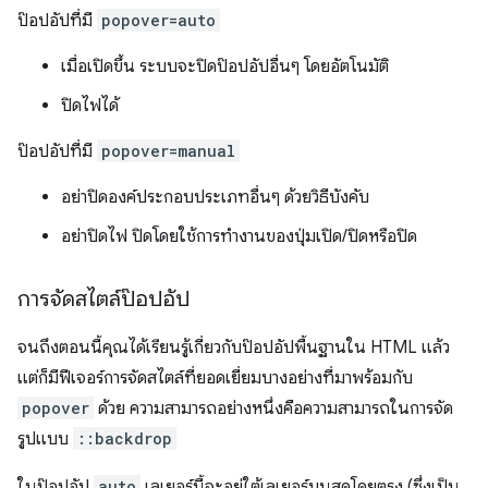
ป๊อปอัปที่มี
popover=auto
เมื่อเปิดขึ้น ระบบจะปิดป๊อปอัปอื่นๆ โดยอัตโนมัติ
ปิดไฟได้
ป๊อปอัปที่มี
popover=manual
อย่าปิดองค์ประกอบประเภทอื่นๆ ด้วยวิธีบังคับ
อย่าปิดไฟ ปิดโดยใช้การทํางานของปุ่มเปิด/ปิดหรือปิด
การจัดสไตล์ป๊อปอัป
จนถึงตอนนี้คุณได้เรียนรู้เกี่ยวกับป๊อปอัปพื้นฐานใน HTML แล้ว
แต่ก็มีฟีเจอร์การจัดสไตล์ที่ยอดเยี่ยมบางอย่างที่มาพร้อมกับ
popover
ด้วย ความสามารถอย่างหนึ่งคือความสามารถในการจัด
รูปแบบ
::backdrop
ในป๊อปอัป
auto
เลเยอร์นี้จะอยู่ใต้เลเยอร์บนสุดโดยตรง (ซึ่งเป็น