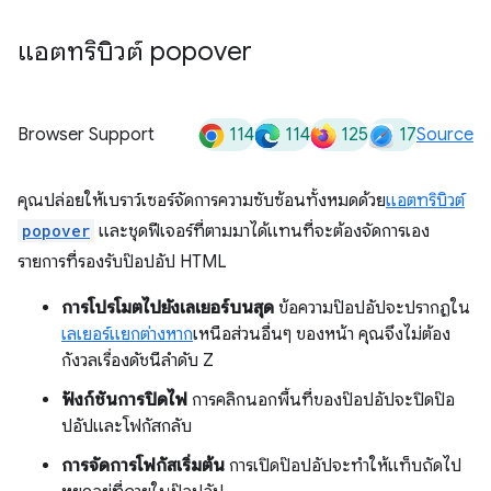
แอตทริบิวต์ popover
114
114
125
17
Browser Support
Source
คุณปล่อยให้เบราว์เซอร์จัดการความซับซ้อนทั้งหมดด้วย
แอตทริบิวต์
popover
และชุดฟีเจอร์ที่ตามมาได้แทนที่จะต้องจัดการเอง
รายการที่รองรับป๊อปอัป HTML
การโปรโมตไปยังเลเยอร์บนสุด
ข้อความป๊อปอัปจะปรากฏใน
เลเยอร์แยกต่างหาก
เหนือส่วนอื่นๆ ของหน้า คุณจึงไม่ต้อง
กังวลเรื่องดัชนีลำดับ Z
ฟังก์ชันการปิดไฟ
การคลิกนอกพื้นที่ของป๊อปอัปจะปิดป๊อ
ปอัปและโฟกัสกลับ
การจัดการโฟกัสเริ่มต้น
การเปิดป๊อปอัปจะทำให้แท็บถัดไป