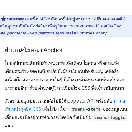
หมายเหตุ:
ขณะนี้การใช้งานฟีเจอร์นี้ยังอยู่ระหว่างการเปลี่ยนแปลง แต่ให้
คลิกดูการสาธิตใน CodePen เพื่อดูไวยากรณ์ล่าสุดและลองใช้โดยเปิด Flag
#experimental-web-platform-features
ใน Chrome Canary
ตำแหน่งโฆษณา Anchor
โปปอัปเหมาะสําหรับตําแหน่งการแจ้งเตือน โมดอล หรือการแจ้ง
เตือนตามวิวพอร์ต แต่ป๊อปอัปยังมีประโยชน์สําหรับเมนู เคล็ดลับ
เครื่องมือ และองค์ประกอบอื่นๆ ที่ต้องวางตำแหน่งสัมพันธ์กับองค์
ประกอบอื่นๆ ด้วย ด้วยเหตุนี้ การเชื่อมโยง CSS จึงเข้ามามีบทบาท
ตัวอย่างเมนูแบบวงกลมต่อไปนี้ใช้ popover API พร้อมกับ
การวาง
ตำแหน่งจุดยึด CSS
เพื่อให้แน่ใจว่า
#menu-items
ของเมนูแบบ
เลื่อนลงจะยึดอยู่กับทริกเกอร์เปิด/ปิด ซึ่งเป็นปุ่ม
#menu-toggle
เสมอ