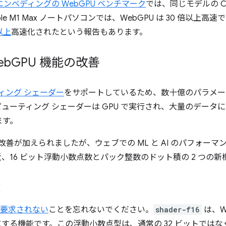
エンベディングの WebGPU ベンチマーク
では、同じモデルの C
 M1 Max ノートパソコンでは、WebGPU は 30 倍以上高速
以上
高速化されたという報告もあります。
eb
GPU 機能の改善
ィング シェーダー
をサポートしているため、数十億のパラメータを
ューティング シェーダーは GPU で実行され、大量のデータ
ます。
の改善が加えられましたが、ウェブでの ML と AI のパフォー
、16 ビット浮動小数点数とパック整数のドット積の 2 つの
数
が要求されない
ことを忘れないでください。
shader-f16
は、W
うにする機能です。この浮動小数点型は、通常の 32 ビットではなく