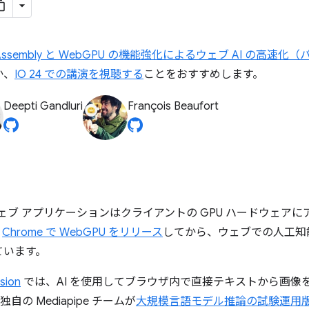
Assembly と WebGPU の機能強化によるウェブ AI の高速化（
か、
IO 24 での講演を視聴する
ことをおすすめします。
Deepti Gandluri
François Beaufort
ウェブ アプリケーションはクライアントの GPU ハードウェア
。
Chrome で WebGPU をリリース
してから、ウェブでの人工知能
ています。
sion
では、AI を使用してブラウザ内で直接テキストから画像
自の Mediapipe チームが
大規模言語モデル推論の試験運用