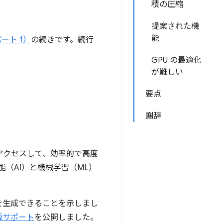
積の圧縮
提案された機
能
パート 1）
の続きです。続行
GPU の最適化
が難しい
要点
謝辞
にアクセスして、効率的で高度
（AI）と機械学習（ML）
を生成できることを示しまし
版サポート
を公開しました。