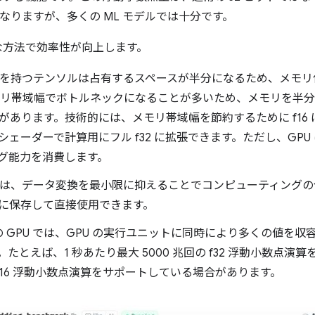
くなりますが、多くの ML モデルでは十分です。
な方法で効率性が向上します。
6 要素を持つテンソルは占有するスペースが半分になるため、メモ
メモリ帯域幅でボトルネックになることが多いため、メモリを半
とがあります。技術的には、メモリ帯域幅を節約するために f16
ェーダーで計算用にフル f32 に拡張できます。ただし、GP
グ能力を消費します。
f16 は、データ変換を最小限に抑えることでコンピューティング
に保存して直接使用できます。
新の GPU では、GPU の実行ユニットに同時により多くの値を
とえば、1 秒あたり最大 5000 兆回の f32 浮動小数点演算を
の f16 浮動小数点演算をサポートしている場合があります。