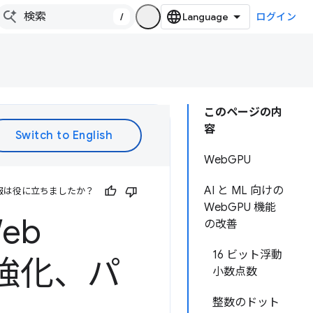
/
ログイン
このページの内
容
WebGPU
AI と ML 向けの
報は役に立ちましたか？
WebGPU 機能
eb
の改善
16 ビット浮動
能強化、パ
小数点数
整数のドット