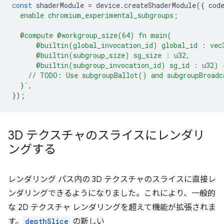
const
shaderModule
=
device
.
createShaderModule
({
cod
  enable chromium_experimental_subgroups;
  @compute @workgroup_size(64) fn main(
      @builtin(global_invocation_id) global_id : vec
      @builtin(subgroup_size) sg_size : u32,
      @builtin(subgroup_invocation_id) sg_id : u32) 
    // TODO: Use subgroupBallot() and subgroupBroadc
  }`
,
});
3D テクスチャのスライスにレンダリ
ングする
レンダリング パス内の 3D テクスチャのスライスに直接レ
ンダリングできるようになりました。これにより、一般的
な 2D テクスチャ レンダリングを超えて機能が拡張されま
す。
depthSlice
の新しい