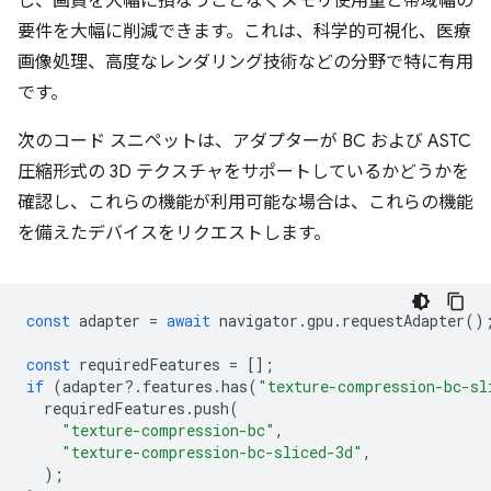
し、画質を大幅に損なうことなくメモリ使用量と帯域幅の
要件を大幅に削減できます。これは、科学的可視化、医療
画像処理、高度なレンダリング技術などの分野で特に有用
です。
次のコード スニペットは、アダプターが BC および ASTC
圧縮形式の 3D テクスチャをサポートしているかどうかを
確認し、これらの機能が利用可能な場合は、これらの機能
を備えたデバイスをリクエストします。
const
adapter
=
await
navigator
.
gpu
.
requestAdapter
()
const
requiredFeatures
=
[];
if
(
adapter
?
.
features
.
has
(
"texture-compression-bc-sl
requiredFeatures
.
push
(
"texture-compression-bc"
,
"texture-compression-bc-sliced-3d"
,
);