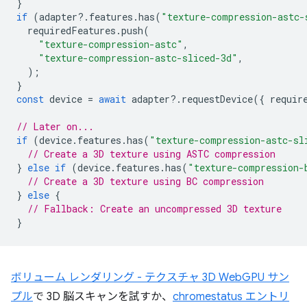
}
if
(
adapter
?
.
features
.
has
(
"texture-compression-astc-
requiredFeatures
.
push
(
"texture-compression-astc"
,
"texture-compression-astc-sliced-3d"
,
);
}
const
device
=
await
adapter
?
.
requestDevice
({
requir
// Later on...
if
(
device
.
features
.
has
(
"texture-compression-astc-sl
// Create a 3D texture using ASTC compression
}
else
if
(
device
.
features
.
has
(
"texture-compression-
// Create a 3D texture using BC compression
}
else
{
// Fallback: Create an uncompressed 3D texture
}
ボリューム レンダリング - テクスチャ 3D WebGPU サン
プル
で 3D 脳スキャンを試すか、
chromestatus エントリ