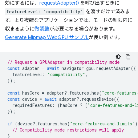
効にするには、
requestAdapter()
を呼び出すときに
featureLevel: "compatibility"
を渡すだけで済みま
す。より複雑なアプリケーションでは、モードの制限内に
収まるように
微調整
が必要になる場合があります。
Generate Mipmap WebGPU サンプル
が良い例です。
// Request a GPUAdapter in compatibility mode
const
adapter
=
await
navigator
.
gpu
.
requestAdapter
({
featureLevel
:
"compatibility"
,
});
const
hasCore
=
adapter
?
.
features
.
has
(
"core-features
const
device
=
await
adapter
?
.
requestDevice
({
requiredFeatures
:
(
hasCore
?
[
"core-features-and-l
});
if
(
device
?
.
features
.
has
(
"core-features-and-limits"
)
// Compatibility mode restrictions will apply
}