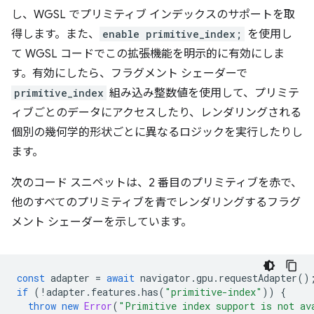
し、WGSL でプリミティブ インデックスのサポートを取
得します。また、
enable primitive_index;
を使用し
て WGSL コードでこの拡張機能を明示的に有効にしま
す。有効にしたら、フラグメント シェーダーで
primitive_index
組み込み整数値を使用して、プリミテ
ィブごとのデータにアクセスしたり、レンダリングされる
個別の幾何学的形状ごとに異なるロジックを実行したりし
ます。
次のコード スニペットは、2 番目のプリミティブを赤で、
他のすべてのプリミティブを青でレンダリングするフラグ
メント シェーダーを示しています。
const
adapter
=
await
navigator
.
gpu
.
requestAdapter
()
if
(
!
adapter
.
features
.
has
(
"primitive-index"
))
{
throw
new
Error
(
"Primitive index support is not av