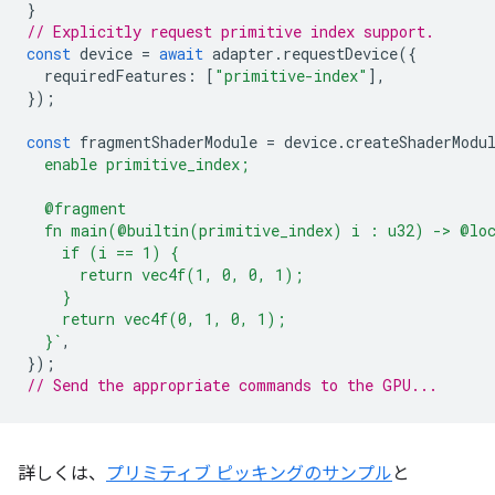
}
// Explicitly request primitive index support.
const
device
=
await
adapter
.
requestDevice
({
requiredFeatures
:
[
"primitive-index"
],
});
const
fragmentShaderModule
=
device
.
createShaderModu
  enable primitive_index;
  @fragment
  fn main(@builtin(primitive_index) i : u32) -> @lo
    if (i == 1) {
      return vec4f(1, 0, 0, 1);
    }
    return vec4f(0, 1, 0, 1);
  }`
,
});
// Send the appropriate commands to the GPU...
詳しくは、
プリミティブ ピッキングのサンプル
と