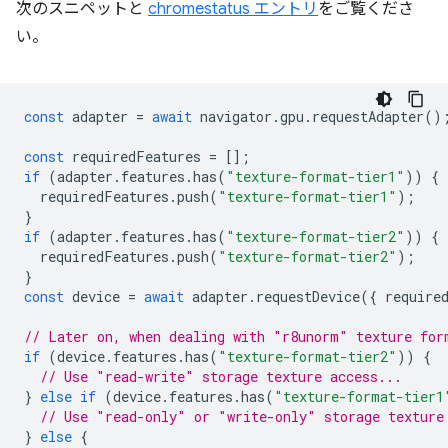
次のスニペットと
chromestatus エントリ
をご覧くださ
い。
const
adapter
=
await
navigator
.
gpu
.
requestAdapter
()
const
requiredFeatures
=
[];
if
(
adapter
.
features
.
has
(
"texture-format-tier1"
))
{
requiredFeatures
.
push
(
"texture-format-tier1"
);
}
if
(
adapter
.
features
.
has
(
"texture-format-tier2"
))
{
requiredFeatures
.
push
(
"texture-format-tier2"
);
}
const
device
=
await
adapter
.
requestDevice
({
require
// Later on, when dealing with "r8unorm" texture for
if
(
device
.
features
.
has
(
"texture-format-tier2"
))
{
// Use "read-write" storage texture access...
}
else
if
(
device
.
features
.
has
(
"texture-format-tier1
// Use "read-only" or "write-only" storage texture
}
else
{