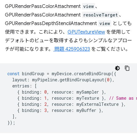
GPURenderPassColorAttachment
view
、
GPURenderPassColorAttachment
resolveTarget
、
GPURenderPassDepthStencilAttachment
view
としても
使用できます。これにより、
GPUTextureView
を使用して
デフォルトのビューを取得するよりもシンプルなアプロー
チが可能になります。
問題 425906323
をご覧ください。
const
bindGroup
=
myDevice
.
createBindGroup
({
layout
:
myPipeline
.
getBindGroupLayout
(
0
),
entries
:
[
{
binding
:
0
,
resource
:
mySampler
},
{
binding
:
1
,
resource
:
myTexture
},
// Same as 
{
binding
:
2
,
resource
:
myExternalTexture
},
{
binding
:
3
,
resource
:
myBuffer
},
],
});