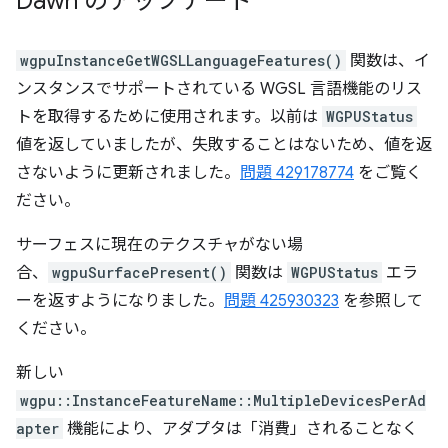
Dawn のアップデート
wgpuInstanceGetWGSLLanguageFeatures()
関数は、イ
ンスタンスでサポートされている WGSL 言語機能のリス
トを取得するために使用されます。以前は
WGPUStatus
値を返していましたが、失敗することはないため、値を返
さないように更新されました。
問題 429178774
をご覧く
ださい。
サーフェスに現在のテクスチャがない場
合、
wgpuSurfacePresent()
関数は
WGPUStatus
エラ
ーを返すようになりました。
問題 425930323
を参照して
ください。
新しい
wgpu::InstanceFeatureName::MultipleDevicesPerAd
apter
機能により、アダプタは「消費」されることなく