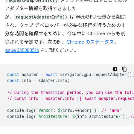
requestAdapterInfo()
メソッドを呼び出すことでのみ
アダプター情報を取得できました
が、
requestAdapterInfo()
は WebGPU 仕様から削除
され、ウェブ デベロッパーが必要な移行を行うための十
分な時間を確保するために、今年中に Chrome からも削
除される予定です。次の例、
Chrome のステータス
、
issue 335383516
をご覧ください。
const
adapter
=
await
navigator
.
gpu
.
requestAdapter
()
const
info
=
adapter
.
info
;
// During the transition period, you can use the fol
// const info = adapter.info || await adapter.reques
console
.
log
(
`Vendor: 
${
info
.
vendor
}
`
);
// "arm"
console
.
log
(
`Architecture: 
${
info
.
architecture
}
`
);
/