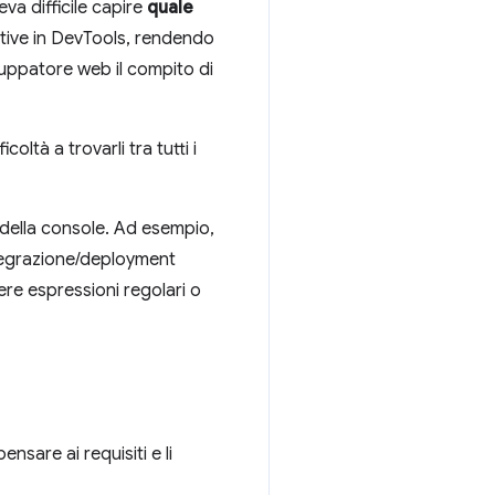
va difficile capire
quale
ntive in DevTools, rendendo
iluppatore web il compito di
oltà a trovarli tra tutti i
 della console. Ad esempio,
ntegrazione/deployment
ere espressioni regolari o
sare ai requisiti e li