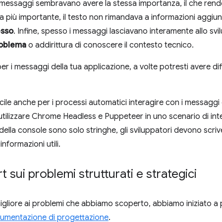
 i messaggi sembravano avere la stessa importanza, il che rende
a più importante, il testo non rimandava a informazioni aggiu
esso
. Infine, spesso i messaggi lasciavano interamente allo sv
roblema
o addirittura di conoscere il contesto tecnico.
er i messaggi della tua applicazione, a volte potresti avere diffic
cile anche per i processi automatici interagire con i messaggi
 utilizzare Chrome Headless e Puppeteer in uno scenario di i
della console sono solo stringhe, gli sviluppatori devono scriv
informazioni utili.
t sui problemi strutturati e strategici
gliore ai problemi che abbiamo scoperto, abbiamo iniziato a pen
umentazione di progettazione
.