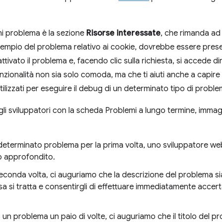
ni problema è la sezione
Risorse interessate
, che rimanda ad 
'esempio del problema relativo ai cookie, dovrebbe essere pres
ttivato il problema e, facendo clic sulla richiesta, si accede d
ionalità non sia solo comoda, ma che ti aiuti anche a capire q
lizzati per eseguire il debug di un determinato tipo di proble
gli sviluppatori con la scheda Problemi a lungo termine, imma
determinato problema per la prima volta, uno sviluppatore web
 approfondito.
seconda volta, ci auguriamo che la descrizione del problema si
osa si tratta e consentirgli di effettuare immediatamente accer
un problema un paio di volte, ci auguriamo che il titolo del pr