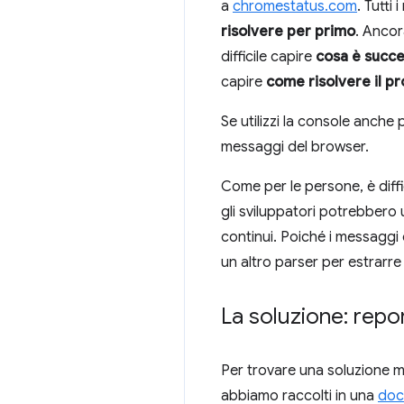
a
chromestatus.com
. Tutti
risolvere per primo
. Ancor
difficile capire
cosa è succ
capire
come risolvere il p
Se utilizzi la console anche p
messaggi del browser.
Come per le persone, è diffi
gli sviluppatori potrebbero
continui. Poiché i messaggi 
un altro parser per estrarre 
La soluzione: repor
Per trovare una soluzione mi
abbiamo raccolti in una
doc