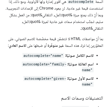
السمة
autocomplete
هي أقوى إشارة ولها الأولوية. ومع ذلك، إذا
استخدمت قيمة غير عادية، لن يعود Chrome إلى الإعدادات التجريبية.
وبما أنّ ذلك يمنع ميزة &quot;الملء التلقائي&quot; من العمل بشكل
سليم، تجنَّب استخدام سمات غير عادية لميزة &quot;الملء
التلقائي&quot;.
بما أنّ مواصفات HTML لا تتضمّن قيمة مخصّصة للاسم الصوتي، على
المطوّرين إما ترك هذه السمة
غير متوفّرة
أو ضبطها على
الاسم العادي
:
الاسم الكامل صوتيًا:
autocomplete="name"
اسم العائلة صوتيًا:
autocomplete="family-
name"
الاسم الأول صوتيًا:
autocomplete="given-
name"
التصنيفات وسمات الاسم