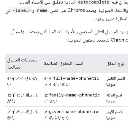
بما أنّ قيم
autocomplete
العادية تنطبق على الأسماء العادية
والأسماء الصوتية، يعتمد Chrome على نصَي
name
و
<label>
في
الحقل للتمييز بينهما.
يسرد الجدول التالي السلاسل والأحرف الصالحة التي يستخدمها محلّل
Chrome لتحديد الحقول الصوتية:
تصنيفات الحقول
نوع الحقل
أسماء الحقول الصالحة
الصالحة
full-name-phonetic
الاسم الكامل
セイ
セイメイ せいめ
صوتيًا
メイ せいめい
い
family-name-phonetic
اسم العائلة
セ
セイ せい 姓ふり
صوتيًا
イ せい
がな
given-name-phonetic
الاسم الأول
メ
メイ めい 名ふり
صوتيًا
イ 名ふりがな
がな