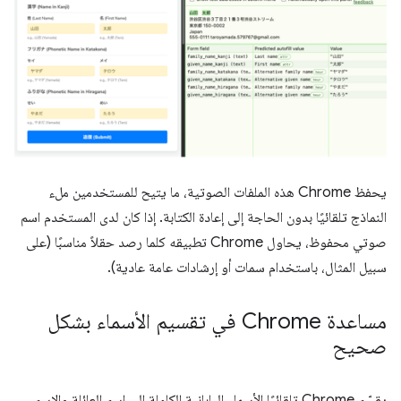
يحفظ Chrome هذه الملفات الصوتية، ما يتيح للمستخدمين ملء
النماذج تلقائيًا بدون الحاجة إلى إعادة الكتابة. إذا كان لدى المستخدم اسم
صوتي محفوظ، يحاول Chrome تطبيقه كلما رصد حقلاً مناسبًا (على
سبيل المثال، باستخدام سمات أو إرشادات عامة عادية).
مساعدة Chrome في تقسيم الأسماء بشكل
صحيح
يقسّم Chrome تلقائيًا الأسماء اليابانية الكاملة إلى اسم العائلة والاسم