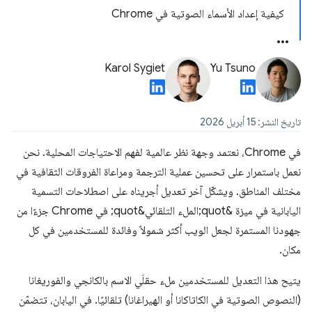
كيفية إعداد الأسماء الصوتية في Chrome
Karol Sygiet
Yu Tsuno
تاريخ النشر: 15 أبريل 2026
في Chrome، نعتمد وجهة نظر عالمية لفهم الاحتياجات المحلية. نحن
نعمل باستمرار على تحسين عملية الترجمة ومراعاة الفروقات الثقافية في
مختلف المناطق. ويشكّل آخر تعديل أجريناه على اصطلاحات التسمية
اليابانية في ميزة &quot;الملء التلقائي&quot; في Chrome جزءًا من
جهودنا المستمرة لجعل الويب أكثر شمولاً وفائدة للمستخدمين في كل
مكان.
يتيح هذا التعديل للمستخدمين ملء حقلَي الاسم بالكانجي والفوريغانا
(النصوص الصوتية في الكاتاكانا أو الهيراغانا) تلقائيًا. في اليابان، تتضمّن