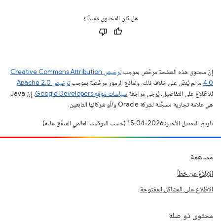
هل كان المحتوى مفيدًا؟
إنّ محتوى هذه الصفحة مرخّص بموجب
ترخيص Creative Commons Attribution
4.0‏
ما لم يُنصّ على خلاف ذلك، ونماذج الرموز مرخّصة بموجب
ترخيص Apache 2.0‏
.
للاطّلاع على التفاصيل، يُرجى مراجعة
سياسات موقع Google Developers‏
. إنّ Java
هي علامة تجارية مسجَّلة لشركة Oracle و/أو شركائها التابعين.
تاريخ التعديل الأخير: 2026-04-15 (حسب التوقيت العالمي المتفَّق عليه)
مساهمة
الإبلاغ عن خطأ
الاطّلاع على المشاكل المفتوحة
محتوى ذو صلة