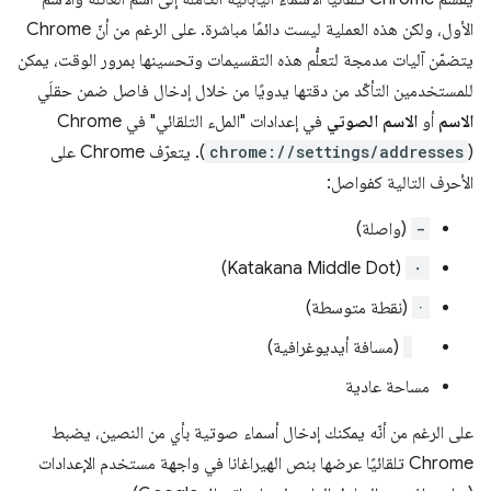
الأول، ولكن هذه العملية ليست دائمًا مباشرة. على الرغم من أنّ Chrome
يتضمّن آليات مدمجة لتعلُّم هذه التقسيمات وتحسينها بمرور الوقت، يمكن
للمستخدمين التأكّد من دقتها يدويًا من خلال إدخال فاصل ضمن حقلَي
الاسم
أو
الاسم الصوتي
في إعدادات "الملء التلقائي" في Chrome
(
chrome://settings/addresses
). يتعرّف Chrome على
الأحرف التالية كفواصل:
-
(واصلة)
(Katakana Middle Dot)
・
·
(نقطة متوسطة)
‫
(مسافة أيديوغرافية)
مساحة عادية
على الرغم من أنّه يمكنك إدخال أسماء صوتية بأي من النصين، يضبط
Chrome تلقائيًا عرضها بنص الهيراغانا في واجهة مستخدم الإعدادات