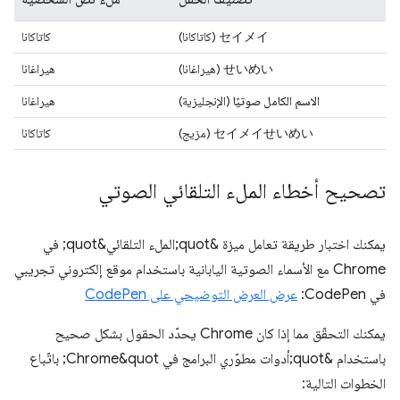
セイメイ
(كاتاكانا)
كاتاكانا
せいめい
(هيراغانا)
هيراغانا
الاسم الكامل صوتيًا
(الإنجليزية)
هيراغانا
セイメイせいめい
(مزيج)
كاتاكانا
تصحيح أخطاء الملء التلقائي الصوتي
يمكنك اختبار طريقة تعامل ميزة &quot;الملء التلقائي&quot; في
Chrome مع الأسماء الصوتية اليابانية باستخدام موقع إلكتروني تجريبي
في CodePen:
عرض العرض التوضيحي على CodePen
يمكنك التحقّق مما إذا كان Chrome يحدّد الحقول بشكل صحيح
باستخدام &quot;أدوات مطوّري البرامج في Chrome&quot; باتّباع
الخطوات التالية: