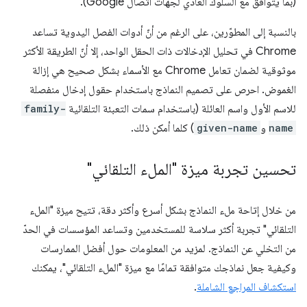
(بما يتوافق مع السلوك العادي لجهات اتصال Google).
بالنسبة إلى المطوّرين، على الرغم من أنّ أدوات الفصل اليدوية تساعد
Chrome في تحليل الإدخالات ذات الحقل الواحد، إلا أنّ الطريقة الأكثر
موثوقية لضمان تعامل Chrome مع الأسماء بشكل صحيح هي إزالة
الغموض. احرص على تصميم النماذج باستخدام حقول إدخال منفصلة
للاسم الأول واسم العائلة (باستخدام سمات التعبئة التلقائية
family-
name
و
given-name
) كلما أمكن ذلك.
تحسين تجربة ميزة "الملء التلقائي"
من خلال إتاحة ملء النماذج بشكل أسرع وأكثر دقة، تتيح ميزة "الملء
التلقائي" تجربة أكثر سلاسة للمستخدمين وتساعد المؤسسات في الحدّ
من التخلي عن النماذج. لمزيد من المعلومات حول أفضل الممارسات
وكيفية جعل نماذجك متوافقة تمامًا مع ميزة "الملء التلقائي"، يمكنك
استكشاف المراجع الشاملة
.