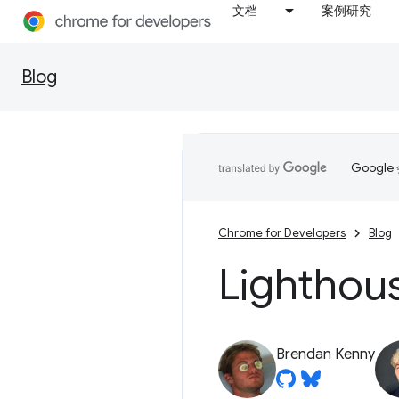
文档
案例研究
Blog
Goog
Chrome for Developers
Blog
Lighthou
Brendan Kenny