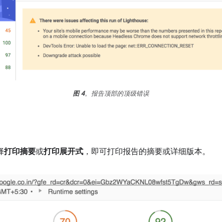
图 4
。报告顶部的顶级错误
择
打印摘要
或
打印展开式
，即可打印报告的摘要或详细版本。