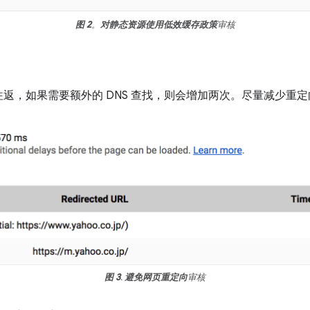
图 2
。
对静态资源使用低效缓存政策
审核
返，如果需要额外的 DNS 查找，则会增加两次。尽量减少重
图 3
.
避免网页重定向
审核