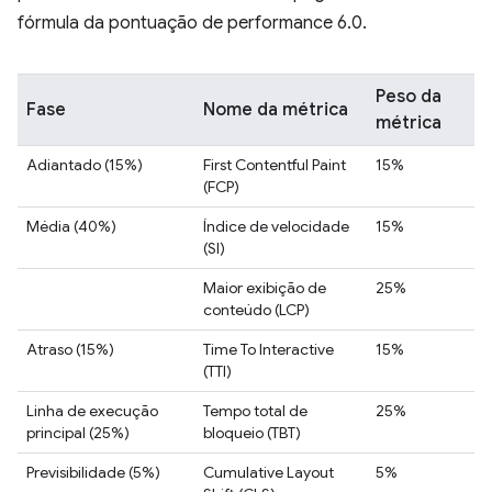
fórmula da pontuação de performance 6.0.
Peso da
Fase
Nome da métrica
métrica
Adiantado (15%)
First Contentful Paint
15%
(FCP)
Média (40%)
Índice de velocidade
15%
(SI)
Maior exibição de
25%
conteúdo (LCP)
Atraso (15%)
Time To Interactive
15%
(TTI)
Linha de execução
Tempo total de
25%
principal (25%)
bloqueio (TBT)
Previsibilidade (5%)
Cumulative Layout
5%