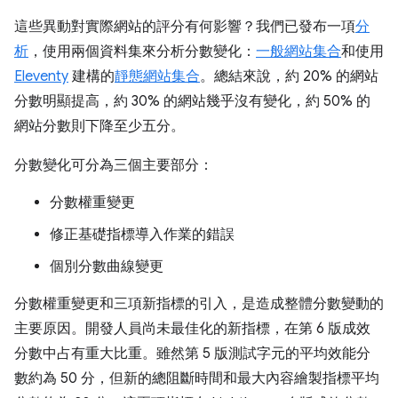
這些異動對實際網站的評分有何影響？我們已發布一項
分
析
，使用兩個資料集來分析分數變化：
一般網站集合
和使用
Eleventy
建構的
靜態網站集合
。總結來說，約 20% 的網站
分數明顯提高，約 30% 的網站幾乎沒有變化，約 50% 的
網站分數則下降至少五分。
分數變化可分為三個主要部分：
分數權重變更
修正基礎指標導入作業的錯誤
個別分數曲線變更
分數權重變更和三項新指標的引入，是造成整體分數變動的
主要原因。開發人員尚未最佳化的新指標，在第 6 版成效
分數中占有重大比重。雖然第 5 版測試字元的平均效能分
數約為 50 分，但新的總阻斷時間和最大內容繪製指標平均