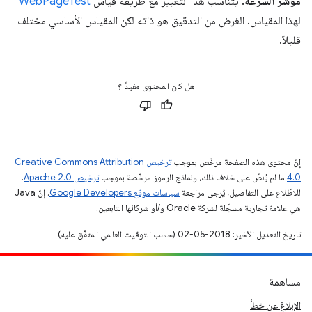
مؤشر السرعة
. يتناسب هذا التغيير مع طريقة قياس
WebPageTest
لهذا المقياس. الغرض من التدقيق هو ذاته لكن المقياس الأساسي مختلف
قليلاً.
هل كان المحتوى مفيدًا؟
إنّ محتوى هذه الصفحة مرخّص بموجب
ترخيص Creative Commons Attribution
4.0‏
ما لم يُنصّ على خلاف ذلك، ونماذج الرموز مرخّصة بموجب
ترخيص Apache 2.0‏
.
للاطّلاع على التفاصيل، يُرجى مراجعة
سياسات موقع Google Developers‏
. إنّ Java
هي علامة تجارية مسجَّلة لشركة Oracle و/أو شركائها التابعين.
تاريخ التعديل الأخير: 2018-05-02 (حسب التوقيت العالمي المتفَّق عليه)
مساهمة
الإبلاغ عن خطأ