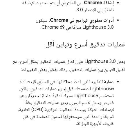
إضافة Chrome
. من المفترض أن يتم تحديث الإضافة
تلقائيًا إلى الإصدار 3.0.
أدوات مطوري البرامج في Chrome
. سيكون
Lighthouse 3.0 متاحًا في Chrome 69.
عمليات تدقيق أسرع وتباين أقل
يعمل Lighthouse 3.0 على إكمال عمليات التدقيق بشكل أسرع، مع
تقليل التباين بين عمليات التشغيل، وذلك بفضل بعض التغييرات:
عملية التقييد التي تمت محاكاتها
: في السابق، قيّدت أداة
Lighthouse صفحتك قبل إجراء عمليات التدقيق. والآن،
تستخدم Lighthouse محرك تدقيقًا داخليًا جديدًا، وهو
فانوس يحمل الاسم الرمزي، يدير عمليات التدقيق وفقًا
لإعدادات الشبكة ووحدة المعالجة المركزية (CPU) العادية،
ثم يقدّر المدة التي سيستغرقها تحميل الصفحة في ظل
ظروف الأجهزة الجوّالة.