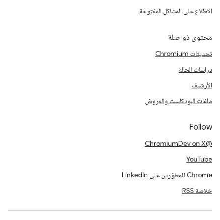
الاطّلاع على المشاكل المفتوحة
محتوى ذو صلة
تحديثات Chromium
دراسات الحالة
الأرشيف
ملفات البودكاست والعروض
Follow
@ChromiumDev on X
YouTube
Chrome للمطوّرين على LinkedIn
خلاصة RSS