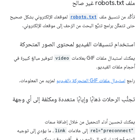
ملف robots
txt غير صالح
.
تأكَّد من تنسيق ملف
robots.txt
لموقعك الإلكتروني بشكل صحيح
حتى تتمكّن برامج تتبُّع البحث من الزحف إلى موقعك الإلكتروني.
استخدام تنسيقات الفيديو لمحتوى الصور المتحركة
يمكنك استبدال ملفات GIF بعلامات
video
لتوفير مبالغ كبيرة في
أحجام ملفات الفيديو.
راجع
استبدال ملفات GIF المتحركة بالفيديو
لمزيد من المعلومات.
تجنُّب الرحلات ذهابًا وإيابًا متعددة ومكلفة إلى أي وجهة
يمكنك تحسين أداء التحميل من خلال إضافة سمات
rel="preconnect"
إلى علامات
link
، ما يؤدي إلى توجيه
المتصفّح لإنشاء اتصال بالمصدر في أقرب وقت ممكن.