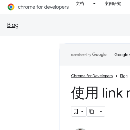
文档
案例研究
Blog
Goog
Chrome for Developers
Blog
使用 link