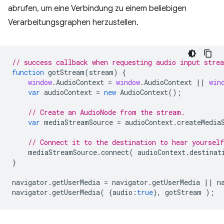
abrufen, um eine Verbindung zu einem beliebigen
Verarbeitungsgraphen herzustellen.
// success callback when requesting audio input stre
function
gotStream
(
stream
)
{
window
.
AudioContext
=
window
.
AudioContext
||
win
var
audioContext
=
new
AudioContext
();
// Create an AudioNode from the stream.
var
mediaStreamSource
=
audioContext
.
createMedia
// Connect it to the destination to hear yoursel
mediaStreamSource
.
connect
(
audioContext
.
destinat
}
navigator
.
getUserMedia
=
navigator
.
getUserMedia
||
n
navigator
.
getUserMedia
(
{
audio
:
true
},
gotStream
);