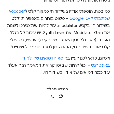
גיטרה או אפילו לשרוק לתוך המיקרופון.
כמובטח, הוספתי אודיו בשידור חי כמקור קלט ל
Vocoder
שכתבתי ל-Google IO
– פשוט בוחרים באפשרות 'קלט
בשידור חי' בקטע modulator. יכול להיות שתצטרכו לשנות
את Modulator Gain ואת Synth Level. יש עיכוב קל בגלל
העיבוד (לא בגלל זמן האחזור של הקלט). עכשיו, כשיש לי
קלט אודיו בשידור חי, הגיע הזמן לסבב נוסף של שינויים!
ולסיום, כדאי לכם לעיין ב
אוסף הדמואים שלי לאודיו
באינטרנט
– יכול להיות שבזמן קריאת המאמר הזה אעלה
עוד כמה דמואים של אודיו בשידור חי.
המידע עזר לך?