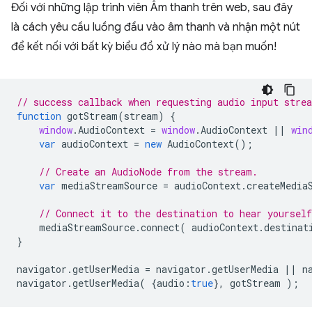
Đối với những lập trình viên Âm thanh trên web, sau đây
là cách yêu cầu luồng đầu vào âm thanh và nhận một nút
để kết nối với bất kỳ biểu đồ xử lý nào mà bạn muốn!
// success callback when requesting audio input stre
function
gotStream
(
stream
)
{
window
.
AudioContext
=
window
.
AudioContext
||
win
var
audioContext
=
new
AudioContext
();
// Create an AudioNode from the stream.
var
mediaStreamSource
=
audioContext
.
createMedia
// Connect it to the destination to hear yoursel
mediaStreamSource
.
connect
(
audioContext
.
destinat
}
navigator
.
getUserMedia
=
navigator
.
getUserMedia
||
n
navigator
.
getUserMedia
(
{
audio
:
true
},
gotStream
);