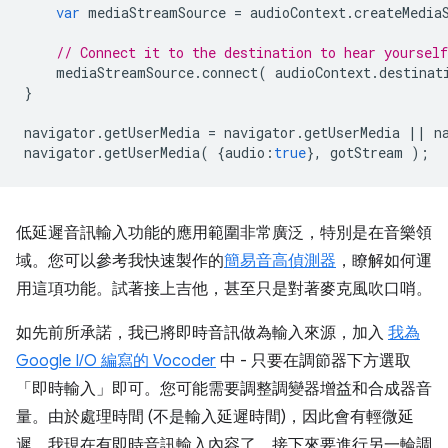
var
mediaStreamSource
=
audioContext
.
createMedia
// Connect it to the destination to hear yoursel
mediaStreamSource
.
connect
(
audioContext
.
destinat
}
navigator
.
getUserMedia
=
navigator
.
getUserMedia
||
n
navigator
.
getUserMedia
(
{
audio
:
true
},
gotStream
);
低延遲音訊輸入功能的應用範圍非常廣泛，特別是在音樂領
域。您可以參考我快速製作的
簡易音高偵測器
，瞭解如何運
用這項功能。試著接上吉他，甚至只是對著麥克風吹口哨。
如先前所承諾，我已將即時音訊做為輸入來源，加入
我為
Google I/O 編寫的 Vocoder
中 - 只要在調節器下方選取
「即時輸入」即可。您可能需要調整調變器增益和合成器音
量。由於處理時間 (不是輸入延遲時間)，因此會有輕微延
遲。我現在有即時音訊輸入內容了，接下來要進行另一輪調