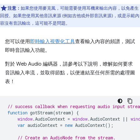
注意：
如果您使用麥克風，可能需要使用耳機來輸出內容，以免產生
回授。如果您使用其他音訊來源 (例如吉他或外部音訊來源)，或是示範內
容沒有音訊輸出，這可能不是問題。
您可以使用
即時輸入視覺化工具
查看輸入內容的頻譜，測試
即時音訊輸入功能。
對於 Web Audio 編碼器，請參考以下說明，瞭解如何要求
音訊輸入串流，並取得節點，以便連結至任何所需的處理圖
表！
// success callback when requesting audio input stre
function
gotStream
(
stream
)
{
window
.
AudioContext
=
window
.
AudioContext
||
win
var
audioContext
=
new
AudioContext
();
// Create an AudioNode from the stream.