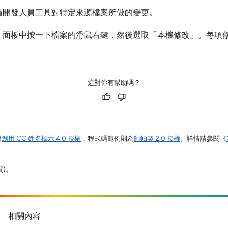
過開發人員工具對特定來源檔案所做的變更。
」面板中按一下檔案的滑鼠右鍵，然後選取「本機修改」。每項
這對你有幫助嗎？
用
創用 CC 姓名標示 4.0 授權
，程式碼範例則為
阿帕契 2.0 授權
。詳情請參閱《
間)。
相關內容