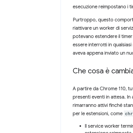
esecuzione reimpostano i ti
Purtroppo, questo comportam
riattivare un worker di serv
potevano estendere il timer d
essere interrotti in qualsia
aveva appena inviato un nuo
Che cosa è cambi
A partire da Chrome 110, tutti
presenti eventi in attesa. In 
rimarranno attivi finché sta
per le estensioni, come
chr
Il service worker termi