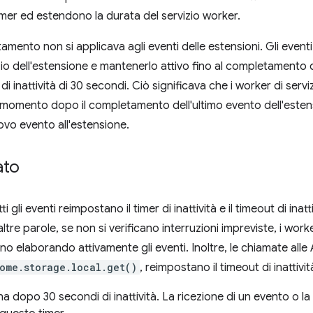
mer ed estendono la durata del servizio worker.
ento non si applicava agli eventi delle estensioni. Gli event
izio dell'estensione e mantenerlo attivo fino al completamento
i inattività di 30 secondi. Ciò significava che i worker di serv
si momento dopo il completamento dell'ultimo evento dell'esten
vo evento all'estensione.
ato
 gli eventi reimpostano il timer di inattività e il timeout di inat
altre parole, se non si verificano interruzioni impreviste, i work
nno elaborando attivamente gli eventi. Inoltre, le chiamate all
ome.storage.local.get()
, reimpostano il timeout di inattivit
na dopo 30 secondi di inattività. La ricezione di un evento o la