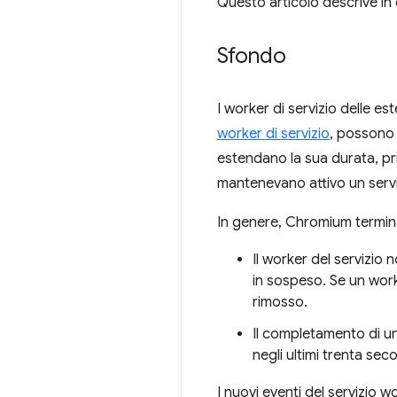
Questo articolo descrive i
Sfondo
I worker di servizio delle e
worker di servizio
, possono 
estendano la sua durata, pri
mantenevano attivo un servi
In genere, Chromium termina
Il worker del servizio
in sospeso. Se un work
rimosso.
Il completamento di un'
negli ultimi trenta seco
I nuovi eventi del servizio wo