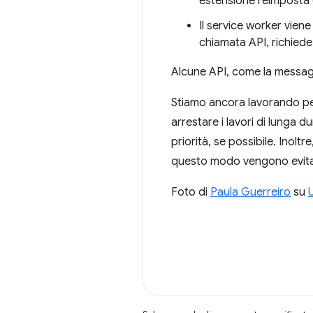
estensione reimposta 
Il service worker vien
chiamata API, richiede 
Alcune API, come la messagg
Stiamo ancora lavorando per 
arrestare i lavori di lunga d
priorità, se possibile. Inolt
questo modo vengono evitati
Foto di
Paula Guerreiro
su