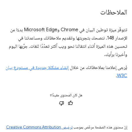
الملاحظات
تتوفّر ميزة توطين البيان في Chrome وMicrosoft Edge بدءًا من
الإصدار 148. ننصحك بتجربتها وتقديم ملاحظاتك ومساعدتنا في
تحسين هذه الميزة أثناء انتقالنا نحو ويب أكثر تعدّدًا للغات. جرِّبها اليوم
وأخبرنا برأيك.
يُرجى إعلامنا بملاحظاتك من خلال
إنشاء مشكلة جديدة في مستودع بيان
.
W3C
هل كان المحتوى مفيدًا؟
إنّ محتوى هذه الصفحة مرخّص بموجب
ترخيص Creative Commons Attribution