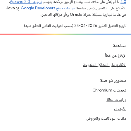
4.0‏
ما لم يُنصّ على خلاف ذلك، ونماذج الرموز مرخّصة بموجب
ترخيص Apache 2.0‏
.
للاطّلاع على التفاصيل، يُرجى مراجعة
سياسات موقع Google Developers‏
. إنّ Java
هي علامة تجارية مسجَّلة لشركة Oracle و/أو شركائها التابعين.
تاريخ التعديل الأخير: 2026-04-24 (حسب التوقيت العالمي المتفَّق عليه)
مساهمة
الإبلاغ عن خطأ
الاطّلاع على المشاكل المفتوحة
محتوى ذو صلة
تحديثات Chromium
دراسات الحالة
الأرشيف
ملفات البودكاست والعروض