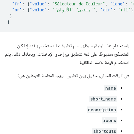
"fr"
:
{
"value"
:
"Sélecteur de Couleur"
,
"lang"
:
"
}
"rtl"
:
"dir"
,
"`منتقي` `الألوان`"
:
"value"
{
:
"ar"
}
}
باستخدام هذا البنية، سيظهر اسم تطبيقك للمستخدم بلغته إذا كان
المتصفّح مضبوطًا على لغة تتطابق مع إحدى الإدخالات. وبخلاف ذلك، يتم
استخدام قيمة الاسم التلقائية.
في الوقت الحالي، حقول بيان تطبيق الويب المتاحة للتوطين هي:
name
short_name
description
icons
shortcuts