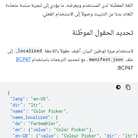
اللغة المفضّلة لدى المستخدم ويعرضه، ما يؤدي إلى تجربة سلسة متعدّدة
اللغات بدءًا من التثبيت وصولاً إلى الاستخدام الفعلي.
تحديد الحقول الموطّنة
لاستخدام ميزة توطين البيان، أضِف حقولاً باللاحقة
_localized
إلى
ملف
manifest.json
، مع تحديد الترجمات باستخدام
BCP47
BCP47:
{
"lang"
:
"en-US"
,
"dir"
:
"ltr"
,
"name"
:
"Color Picker"
,
"name_localized"
:
{
"de"
:
"Farbwähler"
,
"en"
:
{
"value"
:
"Color Picker"
},
"en-GB"
:
{
"value"
:
"Colour Picker"
,
"dir"
:
"ltr"
}