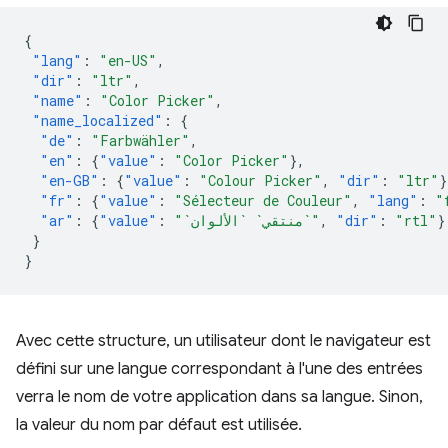
{
"lang"
:
"en-US"
,
"dir"
:
"ltr"
,
"name"
:
"Color Picker"
,
"name_localized"
:
{
"de"
:
"Farbwähler"
,
"en"
:
{
"value"
:
"Color Picker"
},
"en-GB"
:
{
"value"
:
"Colour Picker"
,
"dir"
:
"ltr"
}
"fr"
:
{
"value"
:
"Sélecteur de Couleur"
,
"lang"
:
"
"ar"
:
{
"value"
:
"`منتقي` `الألوان`"
,
"dir"
:
"rtl"
}
}
}
Avec cette structure, un utilisateur dont le navigateur est
défini sur une langue correspondant à l'une des entrées
verra le nom de votre application dans sa langue. Sinon,
la valeur du nom par défaut est utilisée.