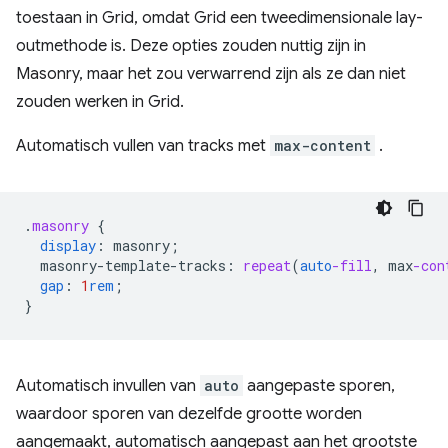
toestaan ​​in Grid, omdat Grid een tweedimensionale lay-
outmethode is. Deze opties zouden nuttig zijn in
Masonry, maar het zou verwarrend zijn als ze dan niet
zouden werken in Grid.
Automatisch vullen van tracks met
max-content
.
.
masonry
{
display
:
masonry
;
masonry-template-tracks
:
repeat
(
auto
-fill
,
max
-con
gap
:
1
rem
;
}
Automatisch invullen van
auto
aangepaste sporen,
waardoor sporen van dezelfde grootte worden
aangemaakt, automatisch aangepast aan het grootste