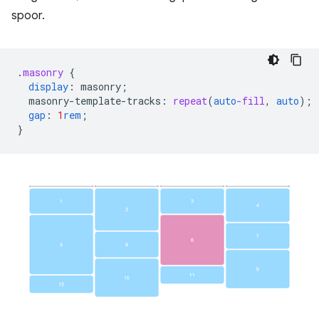
spoor.
.
masonry
{
display
:
masonry
;
masonry-template-tracks
:
repeat
(
auto
-fill
,
auto
);
gap
:
1
rem
;
}