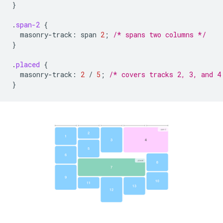
}
.
span-2
{
masonry-track
:
span
2
;
/* spans two columns */
}
.
placed
{
masonry-track
:
2
/
5
;
/* covers tracks 2, 3, and 4
}