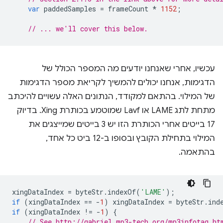
var
paddedSamples
=
frameCount
*
1152
;
// ... we'll cover this below.
עכשיו, אחרי שאנחנו יודעים מה המספר הכולל של
הדגימות, אנחנו יכולים להמשיך לקריאת מספר הדגימות
של המילוי. בהתאם למקודד, הנתונים האלה עשויים להיכתב
מתחת לתג LAME או Lavf שמוטמע בכותרת Xing. בדיוק
17 בייטים אחרי הכותרת הזו יש 3 בייטים שמייצגים את
המילוי בתחילת הקובץ ובסופו ב-12 ביט כל אחד,
בהתאמה.
xingDataIndex
=
byteStr
.
indexOf
(
'LAME'
);
if
(
xingDataIndex
==
-
1
)
xingDataIndex
=
byteStr
.
ind
if
(
xingDataIndex
!=
-
1
)
{
// See http://gabriel.mp3-tech.org/mp3infotag.ht