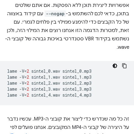
אפשרויות ליצירת תוכן ללא הפסקות. אם אתם שולטים
בתוכן, כדאי לכם להשתמש ב-
--nogap
עם קידוד באצווה
של כל הקבצים כדי להימנע ממילוי בין פלחים לגמרי. עם
זאת, למטרות הדגמה הזו אנחנו רוצים את המילוי הזה, ולכן
נשתמש בקידוד VBR סטנדרטי באיכות גבוהה של קובצי ה-
wave.
lame
-V
=
2
sintel_0.wav
sintel_0.mp3

lame
-V
=
2
sintel_1.wav
sintel_1.mp3

lame
-V
=
2
sintel_2.wav
sintel_2.mp3

lame
-V
=
2
sintel_3.wav
sintel_3.mp3

lame
-V
=
2
sintel_4.wav
זה כל מה שנדרש כדי ליצור את קובצי ה-MP3. עכשיו נדבר
על היצירה של קבצי ה-MP4 המקובצים. אנחנו פועלים לפי