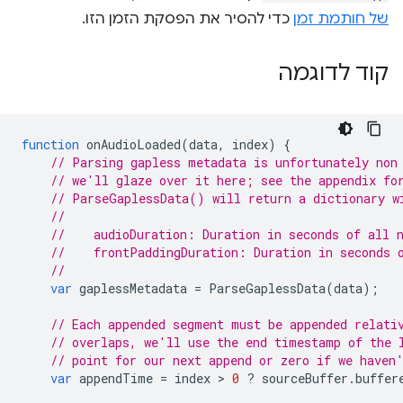
של חותמת זמן
כדי להסיר את הפסקת הזמן הזו.
קוד לדוגמה
function
onAudioLoaded
(
data
,
index
)
{
// Parsing gapless metadata is unfortunately non
// we'll glaze over it here; see the appendix fo
// ParseGaplessData() will return a dictionary w
//
//    audioDuration: Duration in seconds of all 
//    frontPaddingDuration: Duration in seconds 
//
var
gaplessMetadata
=
ParseGaplessData
(
data
);
// Each appended segment must be appended relati
// overlaps, we'll use the end timestamp of the 
// point for our next append or zero if we haven
var
appendTime
=
index
 > 
0
?
sourceBuffer
.
buffer