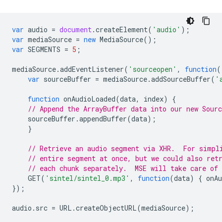
var
audio
=
document
.
createElement
(
'audio'
);
var
mediaSource
=
new
MediaSource
();
var
SEGMENTS
=
5
;
mediaSource
.
addEventListener
(
'sourceopen'
,
function
(
var
sourceBuffer
=
mediaSource
.
addSourceBuffer
(
'
function
onAudioLoaded
(
data
,
index
)
{
// Append the ArrayBuffer data into our new Sourc
sourceBuffer
.
appendBuffer
(
data
);
}
// Retrieve an audio segment via XHR.  For simpl
// entire segment at once, but we could also ret
// each chunk separately.  MSE will take care of
GET
(
'sintel/sintel_0.mp3'
,
function
(
data
)
{
onA
});
audio
.
src
=
URL
.
createObjectURL
(
mediaSource
);