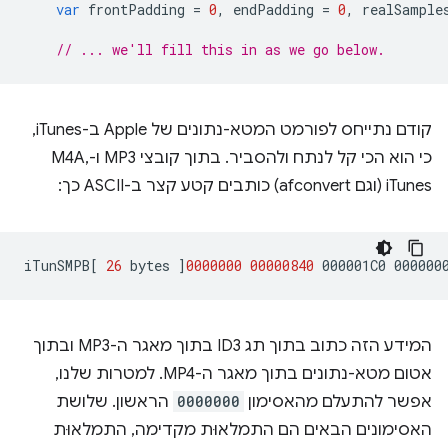
var
frontPadding
=
0
,
endPadding
=
0
,
realSample
// ... we'll fill this in as we go below.
קודם נתייחס לפורמט המטא-נתונים של Apple ב-iTunes,
כי הוא הכי קל לנתח ולהסביר. בתוך קובצי MP3 ו-M4A,
iTunes (וגם afconvert) כותבים קטע קצר ב-ASCII כך:
iTunSMPB
[
26
bytes
]
0000000
00000840
000001C0
המידע הזה כתוב בתוך תג ID3 בתוך מאגר ה-MP3 ובתוך
אטום מטא-נתונים בתוך מאגר ה-MP4. למטרות שלנו,
אפשר להתעלם מהאסימון
0000000
הראשון. שלושת
האסימונים הבאים הם התמלאוּת מקדימה, התמלאוּת