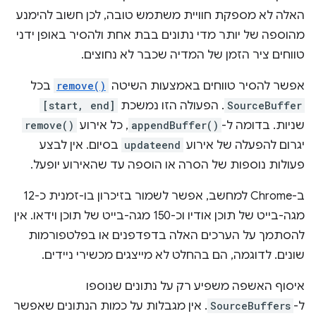
האלה לא מספקת חוויית משתמש טובה, לכן חשוב להימנע
מהוספה של יותר מדי נתונים בבת אחת ולהסיר באופן ידני
טווחים ציר הזמן של המדיה שכבר לא נחוצים.
אפשר להסיר טווחים באמצעות השיטה
remove()
בכל
SourceBuffer
. הפעולה הזו נמשכת
[start, end]
שניות. בדומה ל-
appendBuffer()
, כל אירוע
remove()
יגרום להפעלה של אירוע
updateend
בסיום. אין לבצע
פעולות נוספות של הסרה או הוספה עד שהאירוע יופעל.
ב-Chrome למחשב, אפשר לשמור בזיכרון בו-זמנית כ-12
מגה-בייט של תוכן אודיו וכ-150 מגה-בייט של תוכן וידאו. אין
להסתמך על הערכים האלה בדפדפנים או בפלטפורמות
שונים. לדוגמה, הם בהחלט לא מייצגים מכשירי ניידים.
איסוף האשפה משפיע רק על נתונים שנוספו
ל-
SourceBuffers
. אין מגבלות על כמות הנתונים שאפשר