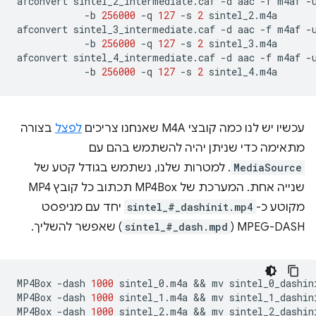
afconvert
sintel_2_intermediate.caf
-d
aac
-f
m4af
-
-b
256000
-q
127
-s
2
sintel_2.m4a

afconvert
sintel_3_intermediate.caf
-d
aac
-f
m4af
-
-b
256000
-q
127
-s
2
sintel_3.m4a

afconvert
sintel_4_intermediate.caf
-d
aac
-f
m4af
-
-b
256000
-q
127
-s
2
עכשיו יש לנו כמה קובצי M4A שאנחנו צריכים
לפצל
בצורה
מתאימה כדי שניתן יהיה להשתמש בהם עם
MediaSource
. למטרות שלנו, נשתמש בגודל קטע של
שנייה אחת. המערכת של MP4Box תכתוב כל קובץ MP4
מקוטע כ-
sintel_#_dashinit.mp4
יחד עם מניפסט
MPEG-DASH (
sintel_#_dash.mpd
) שאפשר להשליך.
MP4Box
-dash
1000
sintel_0.m4a
 && 
mv
sintel_0_dashin
MP4Box
-dash
1000
sintel_1.m4a
 && 
mv
sintel_1_dashin
MP4Box
-dash
1000
sintel_2.m4a
 && 
mv
sintel_2_dashin