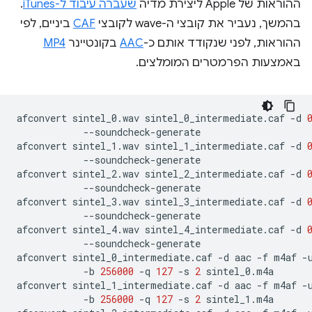
ההוראות של Apple ליצירת מדיה
שעברה עיבוד ל-iTunes
.
בהמשך, נעביר את קובצי ה-wave לקובצי
CAF
ביניים, לפי
ההוראות, לפני שנקודד אותם כ-
AAC
בקונטיינר
MP4
באמצעות הפרמטרים המומלצים.
afconvert
sintel_0.wav
sintel_0_intermediate.caf
-d
--soundcheck-generate

afconvert
sintel_1.wav
sintel_1_intermediate.caf
-d
--soundcheck-generate

afconvert
sintel_2.wav
sintel_2_intermediate.caf
-d
--soundcheck-generate

afconvert
sintel_3.wav
sintel_3_intermediate.caf
-d
--soundcheck-generate

afconvert
sintel_4.wav
sintel_4_intermediate.caf
-d
--soundcheck-generate

afconvert
sintel_0_intermediate.caf
-d
aac
-f
m4af
-
-b
256000
-q
127
-s
2
sintel_0.m4a

afconvert
sintel_1_intermediate.caf
-d
aac
-f
m4af
-
-b
256000
-q
127
-s
2
sintel_1.m4a
