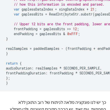
// how this information is encoded and parsed.
var
gaplessDataIndex
=
xingDataIndex
+
21
;
var
gaplessBits
=
ReadInt
(
byteStr
.
substr
(
gapless
// Upper 12 bits are the front padding, lower are
frontPadding
=
gaplessBits
 >> 
12
;
endPadding
=
gaplessBits
 & 
0xFFF
;
}
realSamples
=
paddedSamples
-
(
frontPadding
+
endPad
}
return
{
audioDuration
:
realSamples
*
SECONDS_PER_SAMPLE
,
frontPaddingDuration
:
frontPadding
*
SECONDS_PER_SAM
};
}
כך יש לנו פונקציה מלאה לניתוח של רוב התוכן ללא
הפסקות. עם זאת, יש הרבה מקרים קיצוניים, ולכן מומלץ