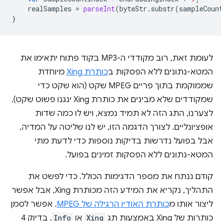
realSamples
=
parseInt
(
byteStr
.
substr
(
sampleCoun
}
לעומת זאת, רוב מקודדי ה-MP3 בקוד פתוח יתאימו את
המטא-נתונים ללא הפסקות ב
כותרת Xing
מיוחדת
שממוקמת בתוך פריים MPEG שקט (הוא שקט כדי
שמקודדים שלא מבינים את כותרת Xing ינגנו פשוט שקט).
לצערנו, התג הזה לא תמיד נמצא, ויש לו כמה שדות
אופציונליים. לצורך הדגמה הזו, יש לנו שליטה על המדיה,
אבל בפועל נדרשות בדיקות נוספות כדי לדעת מתי
המטא-נתונים ללא הפסקות זמינים בפועל.
קודם ננתח את מספר הדגימות הכולל. כדי לפשט את
התהליך, נקריא את המידע הזה מכותרת Xing, אבל אפשר
ליצור אותו מ
כותרת האודיו הרגילה של MPEG
. אפשר לסמן
כותרות של Xing באמצעות תג
Xing
או
Info
. בדיוק 4