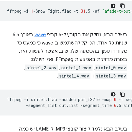
ffmpeg
-i
1
-Snow_Fight.flac
-t
31
.5
-af
"afade=t=out
בשלב הבא, נחלק את הקובץ ל-5 קבצי
wave
באורך 6.5
שניות כל אחד. הכי קל להשתמש ב-wave כי כמעט כל
מקודד תומך בהטמעה שלו. שוב, אפשר לעשות זאת
בצורה מדויקת באמצעות FFmpeg, ואז יהיו לנו:
sintel_0.wav
,‏
sintel_1.wav
,‏
sintel_2.wav
,‏
sintel_3.wav
ו-
sintel_4.wav
.
ffmpeg
-i
sintel.flac
-acodec
pcm_f32le
-map
0
-f
se
-segment_list
out.list
-segment_time
6
.5
בשלב הבא נלמד ליצור קובצי MP3. ל-LAME יש כמה