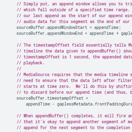
// Simply put, an append window allows you to tr
// which fall outside of a specified time range.
// our last append as the start of our append win
// audio data for this segment as the end of our
sourceBuffer
.
appendWindowStart
=
appendTime
;
sourceBuffer
.
appendWindowEnd
=
appendTime
+
gapl
// The timestampOffset field essentially tells M
// timeline the data given to appendBuffer() sho
// timestampOffset is 1 second, the appended dat
// playback.
//
// MediaSource requires that the media timeline 
// need to ensure that the data left after filter
// starts at time zero.  We'll do this by shifti
// to discard before our append time (and thus, 
sourceBuffer
.
timestampOffset
=
appendTime
-
gaplessMetadata
.
frontPaddingDur
// When appendBuffer() completes, it will fire a
// that it's okay to append another segment of m
// append for the next segment to the completion