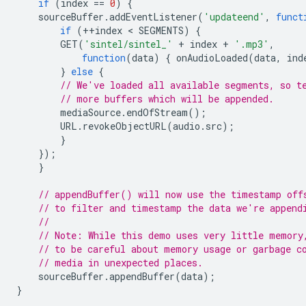
if
(
index
==
0
)
{
sourceBuffer
.
addEventListener
(
'updateend'
,
funct
if
(
++
index
 < 
SEGMENTS
)
{
GET
(
'sintel/sintel_'
+
index
+
'.mp3'
,
function
(
data
)
{
onAudioLoaded
(
data
,
ind
}
else
{
// We've loaded all available segments, so t
// more buffers which will be appended.
mediaSource
.
endOfStream
();
URL
.
revokeObjectURL
(
audio
.
src
);
}
});
}
// appendBuffer() will now use the timestamp off
// to filter and timestamp the data we're append
//
// Note: While this demo uses very little memory
// to be careful about memory usage or garbage c
// media in unexpected places.
sourceBuffer
.
appendBuffer
(
data
);
}