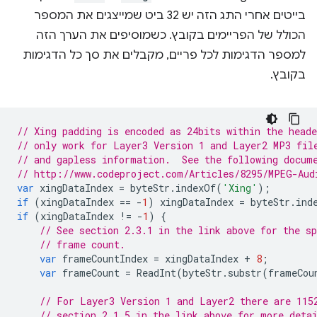
בייטים אחרי התג הזה יש 32 ביט שמייצגים את המספר
הכולל של הפריימים בקובץ. כשמוסיפים את הערך הזה
למספר הדגימות לכל פריים, מקבלים את סך כל הדגימות
בקובץ.
// Xing padding is encoded as 24bits within the head
// only work for Layer3 Version 1 and Layer2 MP3 fil
// and gapless information.  See the following docum
// http://www.codeproject.com/Articles/8295/MPEG-Aud
var
xingDataIndex
=
byteStr
.
indexOf
(
'Xing'
);
if
(
xingDataIndex
==
-
1
)
xingDataIndex
=
byteStr
.
ind
if
(
xingDataIndex
!=
-
1
)
{
// See section 2.3.1 in the link above for the sp
// frame count.
var
frameCountIndex
=
xingDataIndex
+
8
;
var
frameCount
=
ReadInt
(
byteStr
.
substr
(
frameCou
// For Layer3 Version 1 and Layer2 there are 115
// section 2.1.5 in the link above for more deta