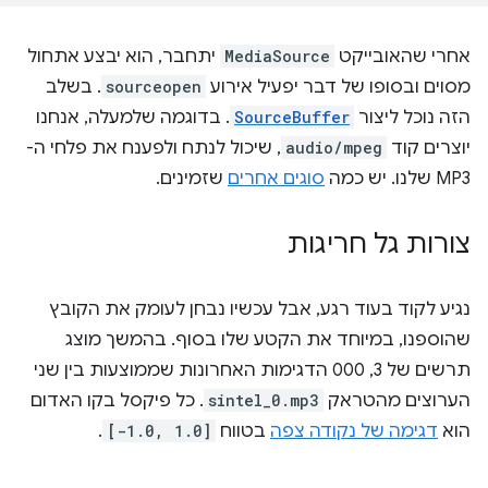
אחרי שהאובייקט
MediaSource
יתחבר, הוא יבצע אתחול
מסוים ובסופו של דבר יפעיל אירוע
sourceopen
. בשלב
הזה נוכל ליצור
SourceBuffer
. בדוגמה שלמעלה, אנחנו
יוצרים קוד
audio/mpeg
, שיכול לנתח ולפענח את פלחי ה-
MP3 שלנו. יש כמה
סוגים אחרים
שזמינים.
צורות גל חריגות
נגיע לקוד בעוד רגע, אבל עכשיו נבחן לעומק את הקובץ
שהוספנו, במיוחד את הקטע שלו בסוף. בהמשך מוצג
תרשים של 3, 000 הדגימות האחרונות שממוצעות בין שני
הערוצים מהטראק
sintel_0.mp3
. כל פיקסל בקו האדום
הוא
דגימה של נקודה צפה
בטווח
[-1.0, 1.0]
.