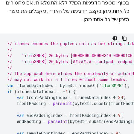
בסוף ומספר הדגימות הכולל ללא התמלאוּת. אם מחסירים
כל אחת מהן בקצב הדגימה של האודיו, מקבלים את משך
הזמן של כל אחת מהן.
// iTunes encodes the gapless data as hex strings li
//
//    'iTunSMPB[ 26 bytes ]0000000 00000840 000001C0
//    'iTunSMPB[ 26 bytes ]####### frontpad  endpad
//
// The approach here elides the complexity of actual
// may not work for all files without some tweaks.
var
iTunesDataIndex
=
byteStr
.
indexOf
(
'iTunSMPB'
);
if
(
iTunesDataIndex
!=
-
1
)
{
var
frontPaddingIndex
=
iTunesDataIndex
+
34
;
frontPadding
=
parseInt
(
byteStr
.
substr
(
frontPadd
var
endPaddingIndex
=
frontPaddingIndex
+
9
;
endPadding
=
parseInt
(
byteStr
.
substr
(
endPaddingI
var
sampleCountIndex
=
endPaddingIndex
+
9
;