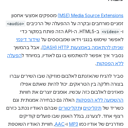
Media Source Extensions‏ (MSE)
מספקים אמצעי אחסון
זמניים מורחבים ובקרה על ההפעלה של הרכיבים
<audio>
ו-
<video>
ב-HTML5. ה-API הזה פותח במקור כדי
לאפשר שימוש בנגני וידאו שמבוססים על
שידור דינמי
שניתן להתאמה באמצעות HTTP‏ (DASH)
, אבל בהמשך
נסביר איך אפשר להשתמש בו גם לאודיו, במיוחד ל
הפעלה
ללא הפסקות
.
סביר להניח שהאזנתם לאלבום מוזיקה שבו השירים עברו
בצורה חלקה בין הטראקים. יכול להיות שאתם אפילו
מאזינים לאלבום כזה עכשיו. אומנים יוצרים את חוויות
ההשמעה ללא הפסקות
האלה גם כבחירה אמנותית וגם
כשריד של
תקליטים
ו
תקליטורים
שבהם האודיו נכתב כזרם
רצוף אחד. לצערנו, בגלל האופן שבו פועלים קודיקים
מודרניים של אודיו כמו
MP3
ו-
AAC
, חוויית האודיו השוטפת