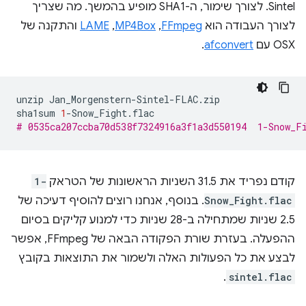
Sintel. לצורך שימור, ה-SHA1 מופיע בהמשך. מה שצריך
לצורך העבודה הוא
FFmpeg
,‏
MP4Box
,‏
LAME
והתקנה של
OSX עם
afconvert
.
unzip
Jan_Morgenstern-Sintel-FLAC.zip

sha1sum
1
# 0535ca207ccba70d538f7324916a3f1a3d550194  1-Snow_F
קודם נפריד את 31.5 השניות הראשונות של הטראק
1-
Snow_Fight.flac
. בנוסף, אנחנו רוצים להוסיף דעיכה של
2.5 שניות שמתחילה ב-28 שניות כדי למנוע קליקים בסיום
ההפעלה. בעזרת שורת הפקודה הבאה של FFmpeg, אפשר
לבצע את כל הפעולות האלה ולשמור את התוצאות בקובץ
.
sintel.flac