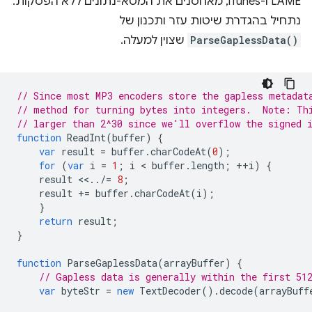
LAME ו-iTunes, מאחסנים את המטא-נתונים ללא הפסקות.
נתחיל בהגדרת שיטות עזר ותכנון של
ParseGaplessData()
שצוין למעלה.
// Since most MP3 encoders store the gapless metadat
// method for turning bytes into integers.  Note: Th
// larger than 2^30 since we'll overflow the signed 
function
ReadInt
(
buffer
)
{
var
result
=
buffer
.
charCodeAt
(
0
);
for
(
var
i
=
1
;
i
 < 
buffer
.
length
;
++
i
)
{
result
<<
..
/=
8
;
result
+=
buffer
.
charCodeAt
(
i
);
}
return
result
;
}
function
ParseGaplessData
(
arrayBuffer
)
{
// Gapless data is generally within the first 51
var
byteStr
=
new
TextDecoder
().
decode
(
arrayBuff