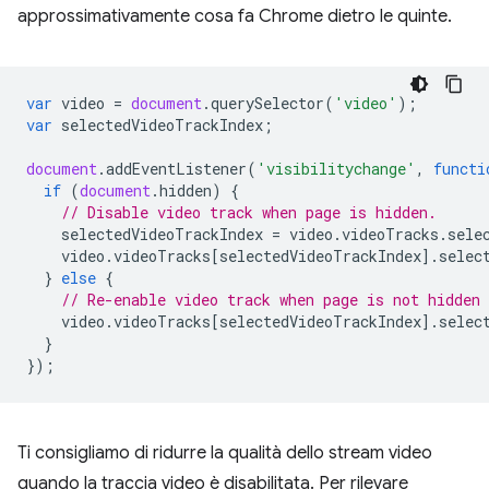
approssimativamente cosa fa Chrome dietro le quinte.
var
video
=
document
.
querySelector
(
'video'
);
var
selectedVideoTrackIndex
;
document
.
addEventListener
(
'visibilitychange'
,
functi
if
(
document
.
hidden
)
{
// Disable video track when page is hidden.
selectedVideoTrackIndex
=
video
.
videoTracks
.
sele
video
.
videoTracks
[
selectedVideoTrackIndex
].
selec
}
else
{
// Re-enable video track when page is not hidden
video
.
videoTracks
[
selectedVideoTrackIndex
].
selec
}
});
Ti consigliamo di ridurre la qualità dello stream video
quando la traccia video è disabilitata. Per rilevare