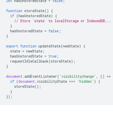
let
hasUnstoredState
=
false
;
function
storeState
()
{
if
(
hasUnstoredState
)
{
// Store `state` to localStorage or IndexedDB...
}
hasUnstoredState
=
false
;
}
export
function
updateState
(
newState
)
{
state
=
newState
;
hasUnstoredState
=
true
;
requestIdleCallback
(
storeState
);
}
document
.
addEventListener
(
'visibilitychange'
,
()
=
>
if
(
document
.
visibilityState
===
'hidden'
)
{
storeState
();
}
});