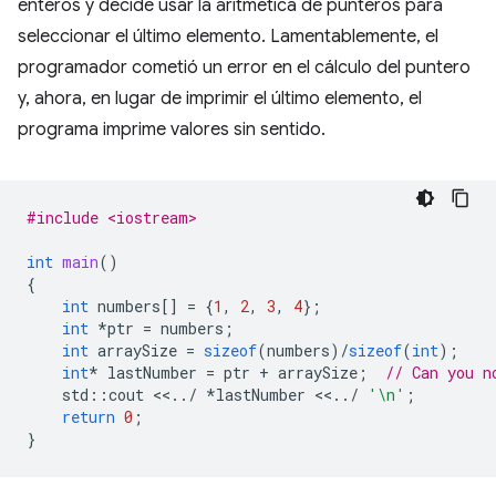
enteros y decide usar la aritmética de punteros para
seleccionar el último elemento. Lamentablemente, el
programador cometió un error en el cálculo del puntero
y, ahora, en lugar de imprimir el último elemento, el
programa imprime valores sin sentido.
#include <iostream>
int
main
()
{
int
numbers
[]
=
{
1
,
2
,
3
,
4
};
int
*
ptr
=
numbers
;
int
arraySize
=
sizeof
(
numbers
)
/
sizeof
(
int
);
int
*
lastNumber
=
ptr
+
arraySize
;
// Can you n
std
::
cout
<<
..
/
*
lastNumber
<<
..
/
'\n'
;
return
0
;
}