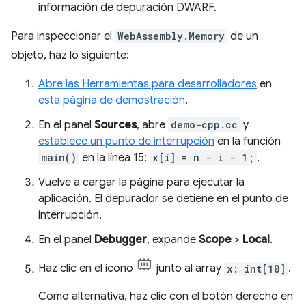
información de depuración DWARF.
Para inspeccionar el
WebAssembly.Memory
de un
objeto, haz lo siguiente:
Abre las Herramientas para desarrolladores
en
esta página de demostración
.
En el panel
Sources
, abre
demo-cpp.cc
y
establece un punto de interrupción
en la función
main()
en la línea 15:
x[i] = n - i - 1;
.
Vuelve a cargar la página para ejecutar la
aplicación. El depurador se detiene en el punto de
interrupción.
En el panel
Debugger
, expande
Scope
>
Local
.
Haz clic en el ícono
junto al array
x: int[10]
.
Como alternativa, haz clic con el botón derecho en