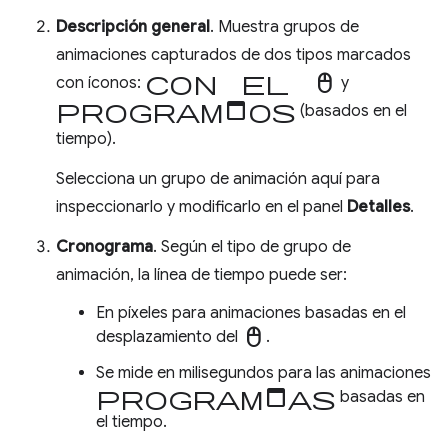
Descripción general
. Muestra grupos de
animaciones capturados de dos tipos marcados
con el mouse
con íconos:
y
programados
(basados en el
tiempo).
Selecciona un grupo de animación aquí para
inspeccionarlo y modificarlo en el panel
Detalles
.
Cronograma
. Según el tipo de grupo de
animación, la línea de tiempo puede ser:
En píxeles para animaciones basadas en el
mouse
desplazamiento del
.
Se mide en milisegundos para las animaciones
programadas
basadas en
el tiempo.