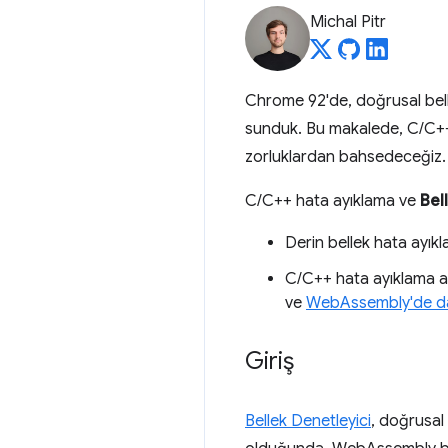
Michal Pitr
Chrome 92'de, doğrusal belle
sunduk. Bu makalede, C/C++ ha
zorluklardan bahsedeceğiz.
C/C++ hata ayıklama ve
Bel
Derin bellek hata ayıkl
C/C++ hata ayıklama ar
ve
WebAssembly'de dah
Giriş
Bellek Denetleyici
, doğrusal