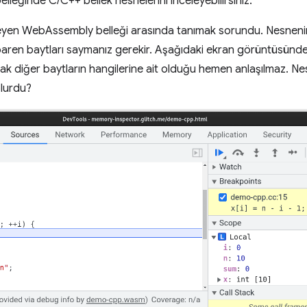
eğinde C/C++ bellek nesnelerini inceleyebilirsiniz.
eleyen WebAssembly belleği arasında tanımak sorundu. Nesneni
baren baytları saymanız gerekir. Aşağıdaki ekran görüntüsünde,
 ancak diğer baytların hangilerine ait olduğu hemen anlaşılmaz. N
olurdu?