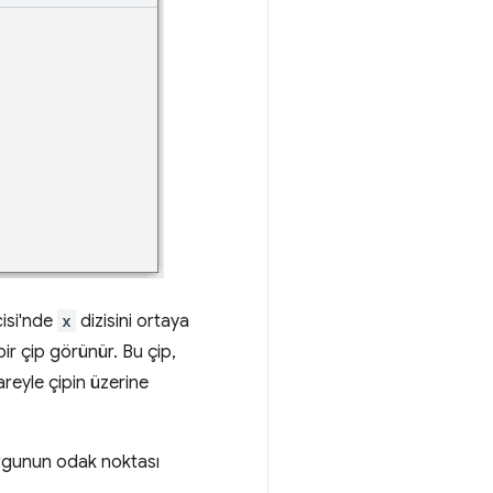
cisi'nde
x
dizisini ortaya
ir çip görünür. Bu çip,
areyle çipin üzerine
vurgunun odak noktası