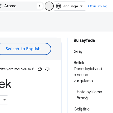
/
Oturum aç
Bu sayfada
Giriş
Bellek
Denetleyicisi'nd
size yardımcı oldu mu?
e nesne
lek
vurgulama
Hata ayıklama
örneği
Geliştirici