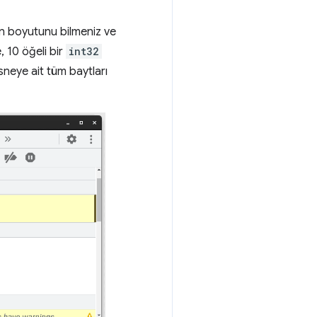
n boyutunu bilmeniz ve
 10 öğeli bir
int32
esneye ait tüm baytları