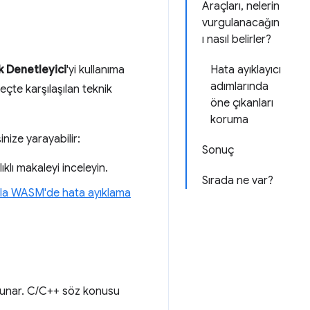
Araçları, nelerin
vurgulanacağın
ı nasıl belirler?
k Denetleyici
'yi kullanıma
Hata ayıklayıcı
adımlarında
eçte karşılaşılan teknik
öne çıkanları
koruma
inize yarayabilir:
Sonuç
ıklı makaleyi inceleyin.
Sırada ne var?
la WASM'de hata ayıklama
i sunar. C/C++ söz konusu