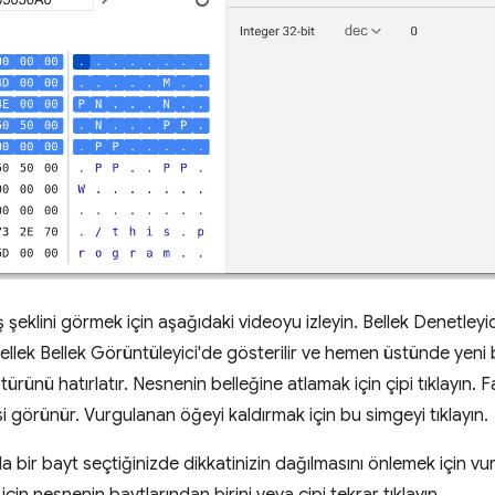
yiş şeklini görmek için aşağıdaki videoyu izleyin. Bellek Denetleyi
ellek Bellek Görüntüleyici'de gösterilir ve hemen üstünde yeni b
türünü hatırlatır. Nesnenin belleğine atlamak için çipi tıklayın. F
si görünür. Vurgulanan öğeyi kaldırmak için bu simgeyi tıklayın.
da bir bayt seçtiğinizde dikkatinizin dağılmasını önlemek için 
için nesnenin baytlarından birini veya çipi tekrar tıklayın.