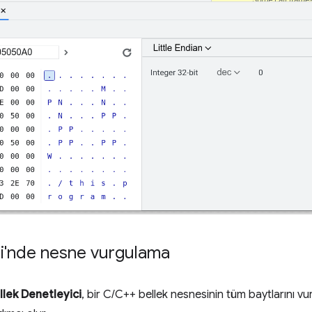
si'nde nesne vurgulama
llek Denetleyici
, bir C/C++ bellek nesnesinin tüm baytlarını vu