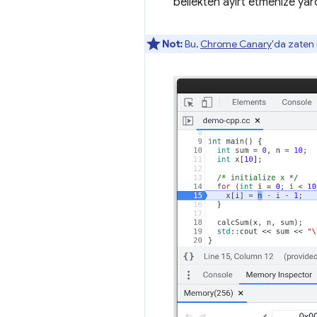
bellekten ayırt etmenize yard
Not:
Bu,
Chrome Canary
'da zaten 