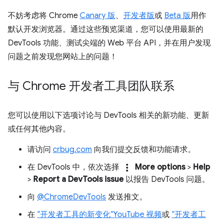
不妨考虑将 Chrome
Canary 版
、
开发者版
或
Beta 版
用作
默认开发浏览器。通过这些预览渠道，您可以使用最新的
DevTools 功能、测试尖端的 Web 平台 API，并在用户发现
问题之前发现您网站上的问题！
与 Chrome 开发者工具团队联系
您可以使用以下选项讨论与 DevTools 相关的新功能、更新
或任何其他内容。
请访问
crbug.com
向我们提交反馈和功能请求。
more_vert
在 DevTools 中，依次选择
More options
>
Help
>
Report a DevTools issue
以报告 DevTools 问题。
向
@ChromeDevTools
发送推文。
在
“开发者工具的新变化”YouTube 视频
或
“开发者工