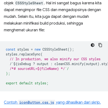
objek
CSSStyleSheet
. Hal ini sangat bagus karena kita
dapat mengimpor file CSS dan mengadopsinya dengan
mudah. Selain itu, kita juga dapat dengan mudah
melakukan minifikasi build produksi, sehingga
menghemat ukuran file:
const
styles
=
new
CSSStyleSheet
();
styles
.
replaceSync
(
// In production, we also minify our CSS styles
/`${isDebug ? output : cleanCSS.minify(output).sty
/*# sourceURL=${fileName} */
`/
);
export default styles;
Contoh
iconButton.css.js
yang dihasilkan dari skrip.