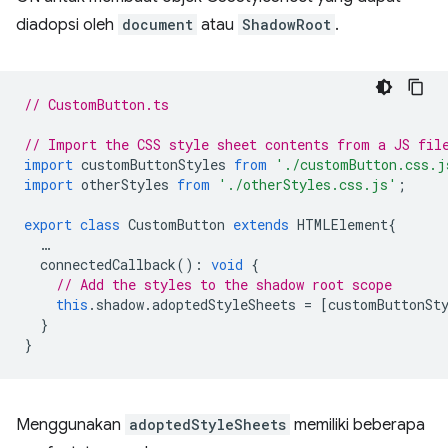
diadopsi oleh
document
atau
ShadowRoot
.
// CustomButton.ts
// Import the CSS style sheet contents from a JS fil
import
customButtonStyles
from
'./customButton.css.j
import
otherStyles
from
'./otherStyles.css.js'
;
export
class
CustomButton
extends
HTMLElement
{
…
connectedCallback
()
:
void
{
// Add the styles to the shadow root scope
this
.
shadow
.
adoptedStyleSheets
=
[
customButtonSt
}
}
Menggunakan
adoptedStyleSheets
memiliki beberapa