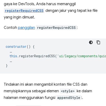
gaya ke DevTools, Anda harus memanggil
registerRequiredCSS
dengan jalur yang tepat ke file
yang ingin dimuat.
Contoh
panggilan
registerRequiredCSS
:
constructor
()
{
…
this
.
registerRequiredCSS
(
'ui/legacy/components/qui
…
}
Tindakan ini akan mengambil konten file CSS dan
menyisipkannya sebagai elemen
<style>
ke dalam
halaman menggunakan fungsi
appendStyle
:.