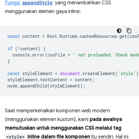
Fungsi
appendStyle
yang menambahkan CSS
menggunakan elemen gaya inline:
const
content
=
Root
.
Runtime
.
cachedResources
.
get
(
css
if
(
!
content
)
{
console
.
error
(
cssFile
+
' not preloaded. Check mod
}
const
styleElement
=
document
.
createElement
(
'style'
)
styleElement
.
textContent
=
content
;
node
.
appendChild
(
styleElement
);
Saat memperkenalkan komponen web modern
(menggunakan elemen kustom), kami
pada awalnya
memutuskan untuk menggunakan CSS melalui tag
<style>
inline dalam file komponen
itu sendiri. Hal ini