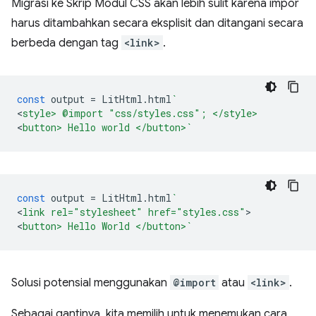
Migrasi ke Skrip Modul CSS akan lebih sulit karena impor
harus ditambahkan secara eksplisit dan ditangani secara
berbeda dengan tag
<link>
.
const
output
=
LitHtml
.
html
`
<
style> @import "css/styles.css"; </style>
<
button> Hello world </button>`
const
output
=
LitHtml
.
html
`
<
link rel="stylesheet" href="styles.css"
>

<
button> Hello World </button>`
Solusi potensial menggunakan
@import
atau
<link>
.
Sebagai gantinya, kita memilih untuk menemukan cara