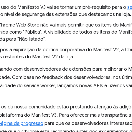
o uso do Manifesto V3 vai se tornar um pré-requisito para o
se
 nível de segurança das extensões que destacamos na loja.
 Chrome Web Store não vai mais permitir que os itens do Mani
nida como "Pública". A visibilidade de todos os itens do Manif
ada para "Não listado".
após a expiração da política corporativa do Manifest V2, a C
s restantes do Manifest V2 da loja.
hando com desenvolvedores de extensões para melhorar o Ma
ade. Com base no feedback dos desenvolvedores, nos últi
idade do service worker, lançamos novas APIs e fizemos vár
s da nossa comunidade estão prestando atenção às adiçõe
lataforma do Manifest V3. Para oferecer mais transparênci
página de progresso
para que os desenvolvedores interess
dade que o Chrome está resolvendo antes dos experimentos 