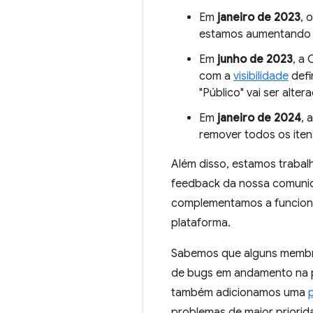
Em
janeiro de 2023
, 
estamos aumentando o
Em
junho de 2023
, a
com a
visibilidade
defi
"Público" vai ser alter
Em
janeiro de 2024
, 
remover todos os iten
Além disso, estamos trabal
feedback da nossa comunid
complementamos a funcional
plataforma.
Sabemos que alguns membro
de bugs em andamento na p
também adicionamos uma
problemas de maior priori