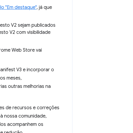
lo "Em destaque"
, já que
festo V2 sejam publicados
esto V2 com visibilidade
hrome Web Store vai
nifest V3 e incorporar o
mos meses,
ias outras melhorias na
s de recursos e correções
a à nossa comunidade,
ados acompanhem os
de redução.