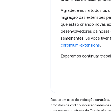
Agradecemos a todos os de
migração das extensões par
que estão criando novas e
desenvolvedores da nossa 
semelhantes. Se você tive
chromium-extensions
.
Esperamos continuar trabal
Exceto em caso de indicação contrária,
amostras de código são licenciadas de
uma marca registrada da Oracle e/ou af