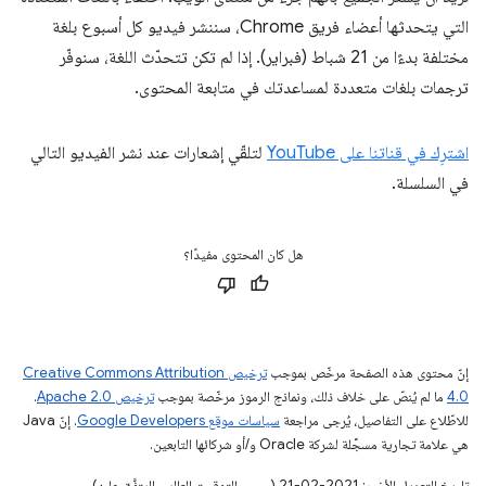
التي يتحدثها أعضاء فريق Chrome، سننشر فيديو كل أسبوع بلغة
مختلفة بدءًا من 21 شباط (فبراير). إذا لم تكن تتحدّث اللغة، سنوفّر
ترجمات بلغات متعددة لمساعدتك في متابعة المحتوى.
اشترِك في قناتنا على YouTube
لتلقّي إشعارات عند نشر الفيديو التالي
في السلسلة.
هل كان المحتوى مفيدًا؟
إنّ محتوى هذه الصفحة مرخّص بموجب
ترخيص Creative Commons Attribution
4.0‏
ما لم يُنصّ على خلاف ذلك، ونماذج الرموز مرخّصة بموجب
ترخيص Apache 2.0‏
.
للاطّلاع على التفاصيل، يُرجى مراجعة
سياسات موقع Google Developers‏
. إنّ Java
هي علامة تجارية مسجَّلة لشركة Oracle و/أو شركائها التابعين.
تاريخ التعديل الأخير: 2021-02-21 (حسب التوقيت العالمي المتفَّق عليه)