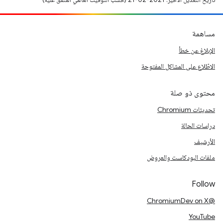
مساهمة
الإبلاغ عن خطأ
الاطّلاع على المشاكل المفتوحة
محتوى ذو صلة
تحديثات Chromium
دراسات الحالة
الأرشيف
ملفات البودكاست والعروض
Follow
@ChromiumDev on X
YouTube