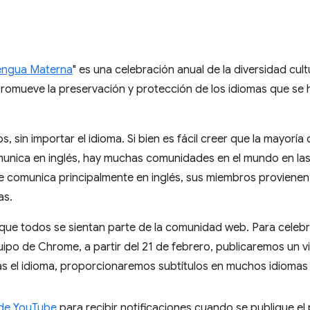
Lengua Materna
" es una celebración anual de la diversidad cul
Promueve la preservación y protección de los idiomas que se
 sin importar el idioma. Si bien es fácil creer que la mayorí
unica en inglés, hay muchas comunidades en el mundo en las q
e comunica principalmente en inglés, sus miembros provienen
as.
ue todos se sientan parte de la comunidad web. Para celebr
uipo de Chrome, a partir del 21 de febrero, publicaremos un
las el idioma, proporcionaremos subtítulos en muchos idiomas
 de YouTube
para recibir notificaciones cuando se publique el 