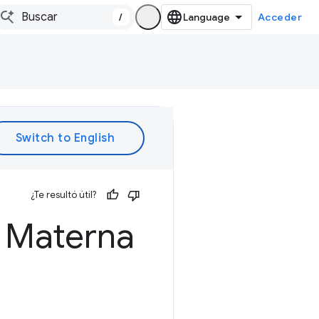
/
Acceder
¿Te resultó útil?
a Materna