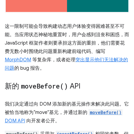
这一限制可能会导致构建动态用户体验变得困难甚至不可
能。当应用状态神秘地重置时，用户会感到沮丧和困惑，而
JavaScript 框架作者则要承担这方面的重担，他们需要花
费无数小时围绕此问题重新构建前端代码、编写
MorphDOM
等复杂库，或者处理
突出显示他们无法解决的
问题
的 bug 报告。
新的
move
Before(
)
API
我们决定通过向 DOM 添加新的基元操作来解决此问题。它
被恰当地称为“move”基元，并通过新的
moveBefore()
DOM API
向开发者公开。
moveBefore()
采用与
insertBefore()
相同的参数，但