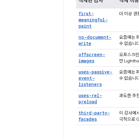
삭제된 감사
삭제 이유
first-
더 이상 권
meaningful-
paint
no-document-
요즘에는 퍼
write
수 없습니다
offscreen-
오프스크린
images
만 Light
uses-passive-
요즘에는 퍼
event-
수 없습니다
listeners
uses-rel-
과도한 추
preload
third-party-
이 감사에서
facades
극적으로 G