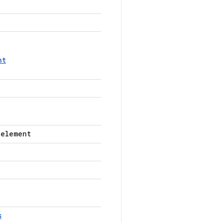
nt
-element
s