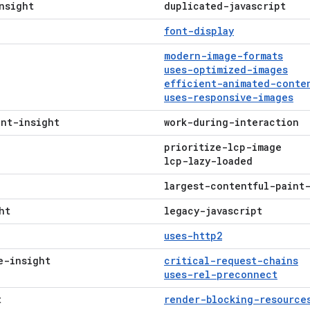
nsight
duplicated-javascript
font-display
modern-image-formats
uses-optimized-images
efficient-animated-conte
uses-responsive-images
int-insight
work-during-interaction
prioritize-lcp-image
lcp-lazy-loaded
largest-contentful-paint
ht
legacy-javascript
uses-http2
e-insight
critical-request-chains
uses-rel-preconnect
t
render-blocking-resource