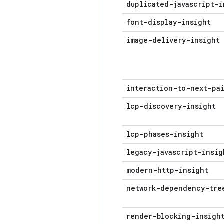
duplicated-javascript-i
font-display-insight
image-delivery-insight
interaction-to-next-pa
lcp-discovery-insight
lcp-phases-insight
legacy-javascript-insig
modern-http-insight
network-dependency-tre
render-blocking-insigh