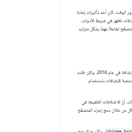
ور الوقت. كان أحد تأثيرات إعادة
ضافات تظهر في شريط الأدوات،
فّح تفاعلاً مهمًا بشكل متزايد
استمرت واجهة مستخدم Chrome والإضافات في التطور خلال السنوات التي تلت إعادة تصميم واجهة مستخدم الإضافة في عام 2016، ولكن ظلت
 منصة الإضافات باستخدام
ك، أنّ الاختلافات الطفيفة في
كل من خلال دمج إجراء المتصفّح
chrome.bro
، ولكن هناك بعض