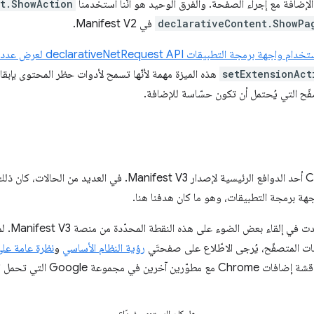
ه الإضافة مع إجراء الصفحة. والفرق الوحيد هو أنّنا استخدمنا
t.ShowAction
declarativeContent.ShowPa
في Manifest V2.
أخيرًا، يمكن لأدوات حظر المحتوى ا
setExtensionAct
هذه الميزة مهمة لأنّها تسمح لأدوات حظر المحتوى بإبقا
ّح التي يُحتمل أن تكون حسّاسة للإضافة.
كان تحديث منصة إضافات Chrome أحد الدوافع الرئيسية لإصدار est V3
هة برمجة التطبيقات، وهو ما كان هدفنا هنا.
نأمل أن تكو
رؤية النظام الأساسي
و
نظرة عامة على الإصدار
مجموعة Google التي تحمل اسم
هل كان المحتوى مفيدًا؟