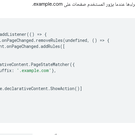
ا عندما يزور المستخدم صفحات على example.com.
addListener
(()
=
>
{
.
onPageChanged
.
removeRules
(
undefined
,
()
=
>
{
nt
.
onPageChanged
.
addRules
([
ativeContent
.
PageStateMatcher
({
uffix
:
'.example.com'
},
e
.
declarativeContent
.
ShowAction
()]