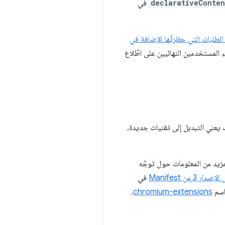
declarativeConten
في
ستخدام واجهة برمجة التطبيقات declarativeNetRequest API لعرض عدد الطلبات التي حظرتْها الإضافة في
ء المستخدمين النهائيين على اطّلاع
Manif. في العديد من الحالات، كان ذلك يعني التبديل إلى تقنيات جديدة،
ن هذه المشاركة قد ساعدت في إلقاء بعض الضوء على هذه النقطة المحدّدة من منصة Manifest V3. لمزيد من المعلومات حول توجّه
 3 من Manifest
في
.
chromium-extensions