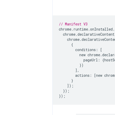
// Manifest V3
chrome
.
runtime
.
onInstalled
.
chrome
.
declarativeContent
chrome
.
declarativeConte
{
conditions
:
[
new
chrome
.
declar
pageUrl
:
{
hostS
})
],
actions
:
[
new
chrom
}
]);
});
});