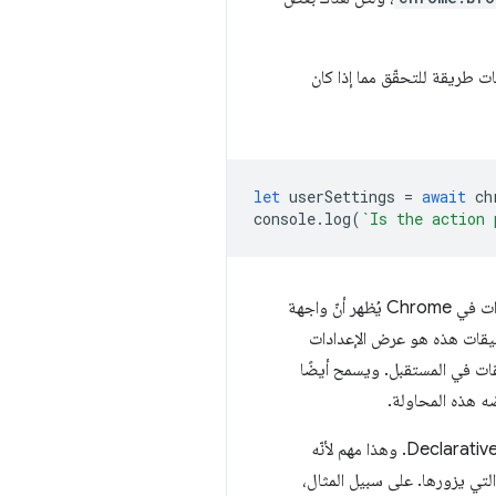
ات طريقة للتحقّق مما إذا كان
let
userSettings
=
await
ch
console
.
log
(
`Is the action 
قد يبدو أنّ "getUserSettings" هو اسم غير مألوف لهذه الوظيفة مقارنةً مثلاً بـ "isPinned"، ولكنّ سجلّ الإجراءات في Chrome يُظهر أنّ واجهة
بيقات هذه هو عرض الإعدادات
قات في المستقبل. ويسمح أيضًا
 هذه المحاولة.
ثانيًا، يمكن التحكّم في الرمز وحالة تفعيل/إيقاف إجراء الإضافة باستخدام واجهة برمجة التطبيقات Declarative Content API. وهذا مهم لأنّه
صفّح للمستخدم بدون الوصول إلى المحتوى أو حتى عناوين URL للصفحات التي يزورها. على سبيل المثال،