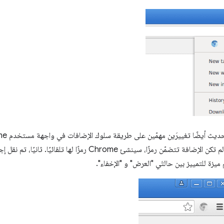
بعرض الرموز في شريط الأدوات. إذا لم تكن الإضافة تتضمّن رمزًا، سينشئ e
زة للتمييز بين حالتَي "العرض" و "الإخفاء".