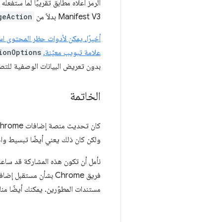
الرمز أعلاه مطابق تقريبًا لما ستفعل
Manifest V3 بدلاً من
geAction
علامة تبويب معيّنة.
ionOptions
بدون تعريض البيانات الوصفية للتصف
الخاتمة
ولكن كان ذلك يعني أيضًا تبسيط واج
فريق Chrome بشأن مستقبل إضافات المتصفّح، يُرجى الاطّلاع على صفحتَي
مستندات المطوّرين. يمكنك أيضًا مناقشة إضافات Chrome مع مطوّرين آخرين في 