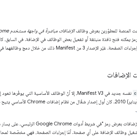
Man ذلك من خلال دمج وظائفهما في واجهة برمجة التطبيقات الجديدة
 الإضافات
c
نفسه جديد في Manifest V3، إلا أنّ الوظائف الأساسية التي يوفّرها تعود إلى وقت طرح الإضافات
 نوعَين مختلفَين من الإجراءات:
.
ط أدوات Google Chrome الرئيسي، على يسار شريط العناوين" (
يل وظائف الإضافة على أي صفحة. أمّا إجراءات الصفحة، فهي مخصّصة لمحاولة