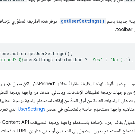
قة جديدة باسم
getUserSettings()
. توفّر هذه الطريقة لمطوّري الإضاف
.
rome
.
action
.
getUserSettings
();
pinned? 
${
userSettings
.
isOnToolbar
?
'Yes'
:
'No'
}
.`
);
ع من واجهات برمجة تطبيقات الإضافات. وبالتالي، هدفنا من واجهة برمجة التط
اءات على الواجهات العامة من أجل الحدّ من إيقاف استخدام واجهة برمجة التطبي
 مفاهيم واجهة مستخدِم خاصة بالمتصفّح في عنصر
UserSettings
الذي تعرضه
يسمح للإضافات بالتفاعل مع سلوك الت