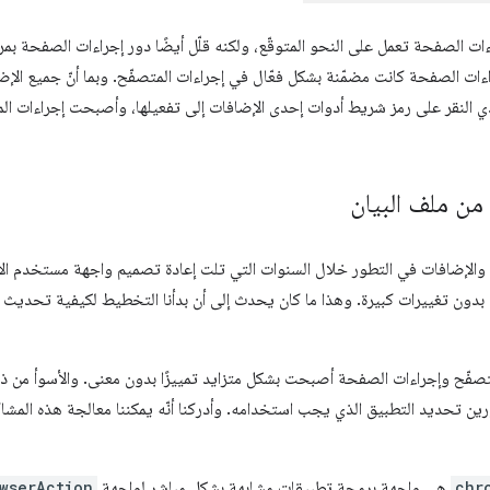
ءات الصفحة تعمل على النحو المتوقّع، ولكنه قلّل أيضًا دور إجراءات الصفحة بمر
ات الصفحة كانت مضمّنة بشكل فعّال في إجراءات المتصفّح. وبما أنّ جميع الإ
لنقر على رمز شريط أدوات إحدى الإضافات إلى تفعيلها، وأصبحت إجراءات المتص
بدون تغييرات كبيرة. وهذا ما كان يحدث إلى أن بدأنا التخطيط لكيفية تحديث
لمتصفّح وإجراءات الصفحة أصبحت بشكل متزايد تمييزًا بدون معنى. والأسوأ من ذل
ن تحديد التطبيق الذي يجب استخدامه. وأدركنا أنّه يمكننا معالجة هذه المشا
chr
هي واجهة برمجة تطبيقات مشابهة بشكل مباشر لواجهة
wserAction