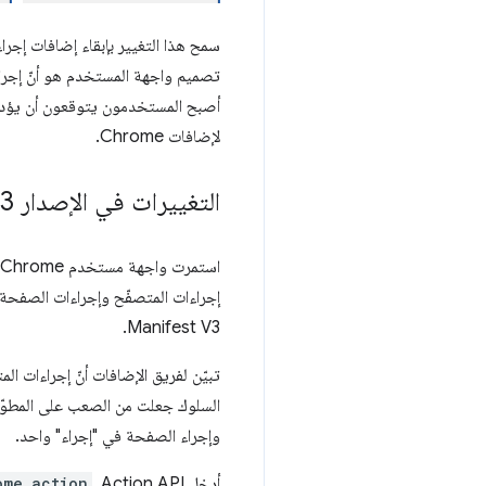
سمح هذا التغيير بإبقاء إضافات إجرا
تصميم واجهة المستخدم هو أنّ إجراء
أصبح المستخدمون يتوقعون أن يؤدي ا
لإضافات Chrome.
التغييرات في الإصدار 3 من ملف البيان
إجراءات المتصفّح وإجراءات الصفحة 
Manifest V3.
تبيّن لفريق الإضافات أنّ إجراءات ا
السلوك جعلت من الصعب على المطوّري
وإجراء الصفحة في "إجراء" واحد.
أدخِل Action API.
ome.action