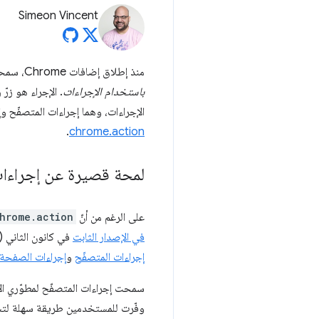
Simeon Vincent
منذ إطلاق إضافات Chrome، سمحت المنصة للمطوّرين بعرض وظائف
باستخدام الإجراءات
الإجراءات، وهما إجراءات المتصفّح وإجراءات الصفحة. غيّر الإصدار 3 من ifest
.
chrome.action
لمحة قصيرة عن إجراءات
على الرغم من أنّ
hrome.action
في الإصدار الثابت
في كانون الثاني (يناير) 2010. كان أول إصدار شغّال من نظام إضافات Chrome الأساسي يتيح
إجراءات المتصفّح
و
إجراءات الصفحة
سمحت إجراءات المتصفّح لمطوّري الإضافات بعرض رمز "في شري
وفّرت للمستخدمين طريقة سهلة لتشغ