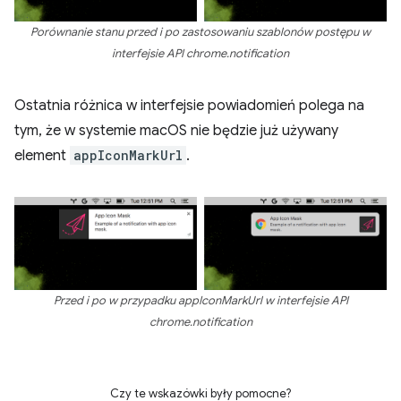
Porównanie stanu przed i po zastosowaniu szablonów postępu w
interfejsie API chrome.notification
Ostatnia różnica w interfejsie powiadomień polega na
tym, że w systemie macOS nie będzie już używany
element
appIconMarkUrl
.
Przed i po w przypadku appIconMarkUrl w interfejsie API
chrome.notification
Czy te wskazówki były pomocne?