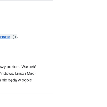
create
()
.
yższy poziom. Wartość
indows, Linux i Mac),
h nie będą w ogóle