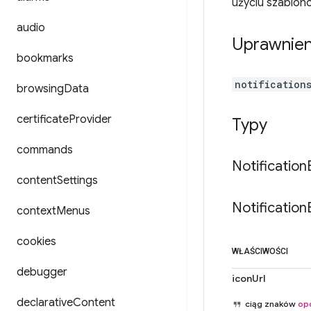
użyciu szablon
audio
Uprawnien
bookmarks
notification
browsing
Data
certificate
Provider
Typy
commands
Notification
content
Settings
Notification
context
Menus
cookies
WŁAŚCIWOŚCI
debugger
iconUrl
declarative
Content
ciąg znaków
op