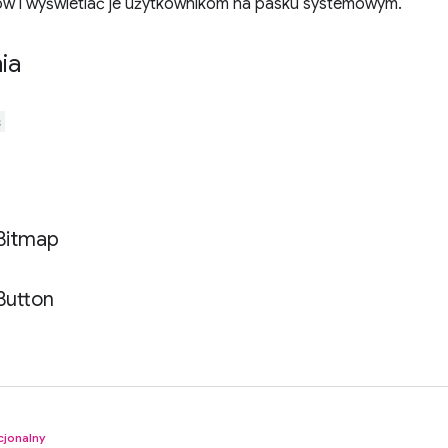
ów i wyświetlać je użytkownikom na pasku systemowym.
ia
s
Bitmap
Button
cjonalny