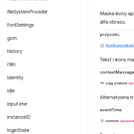
file
System
Provider
Maska ikony apl
alfa obrazu.
font
Settings
przyciski,
gcm
NotificationBut
history
Tekst i ikony m
i18n
contextMessag
identity
ciąg znaków
op
idle
Alternatywna t
input
.
ime
eventTime
instance
ID
number
opcjona
login
State