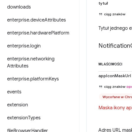
tytuł
downloads
ciąg znaków
enterprise
.
device
Attributes
Tytuł jednego e
enterprise
.
hardware
Platform
Notification
enterprise
.
login
enterprise
.
networking
WŁAŚCIWOŚCI
Attributes
appIconMaskUrl
enterprise
.
platform
Keys
ciąg znaków
op
events
Wycofane w Chr
extension
Maska ikony apl
extension
Types
Adres URL mask
file
Browser
Handler