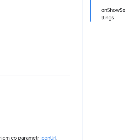
onShowSe
ttings
eniom co parametr
iconUrl
.