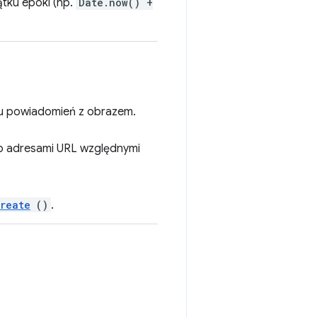
tku epoki (np.
Date.now() +
ku powiadomień z obrazem.
b adresami URL względnymi
create
()
.