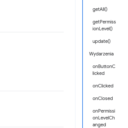
getAll()
getPermiss
ionLevel()
update()
Wydarzenia
onButtonC
licked
onClicked
onClosed
onPermissi
onLevelCh
anged