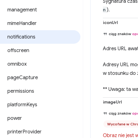
Sygnatura czas
management
n
).
iconUrl
mime
Handler
ciąg znaków
op
notifications
Adres URL awat
offscreen
omnibox
Adresy URL mog
w stosunku do 
page
Capture
** Uwaga: ta w
permissions
imageUrl
platform
Keys
ciąg znaków
op
power
Wycofane w Chr
printer
Provider
Obraz nie jest