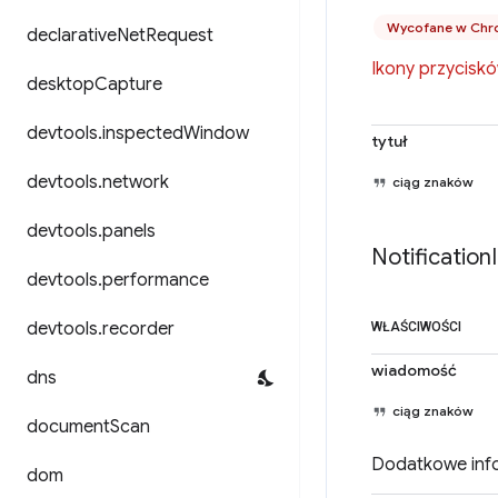
Wycofane w Chr
declarative
Net
Request
Ikony przycisk
desktop
Capture
devtools
.
inspected
Window
tytuł
devtools
.
network
ciąg znaków
devtools
.
panels
Notification
devtools
.
performance
devtools
.
recorder
WŁAŚCIWOŚCI
wiadomość
dns
ciąg znaków
document
Scan
Dodatkowe info
dom