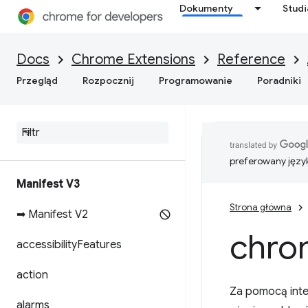
Dokumenty
Stud
Docs
Chrome Extensions
Reference
Przegląd
Rozpocznij
Programowanie
Poradniki
preferowany języ
Manifest V3
Strona główna
➡ Manifest V2
chro
accessibility
Features
action
Za pomocą inte
alarms