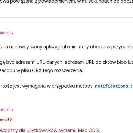
owa powiązana z powiadomieniem, w milisekundach od począ
cjonalny
ara nadawcy, ikony aplikacji lub miniatury obrazu w przypad
ą być adresami URL danych, adresami URL obiektów blob lu
zasobu w pliku CRX tego rozszerzenia.
artość jest wymagana w przypadku metody
notifications.
cjonalny
ome 59
 widoczny dla użytkowników systemu Mac OS X.