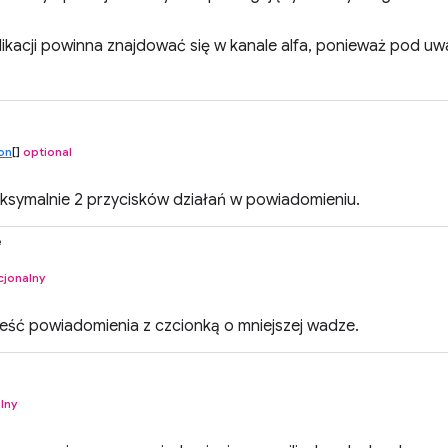
ikacji powinna znajdować się w kanale alfa, ponieważ pod uw
ton
[]
optional
aksymalnie 2 przycisków działań w powiadomieniu.
e
cjonalny
reść powiadomienia z czcionką o mniejszej wadze.
lny