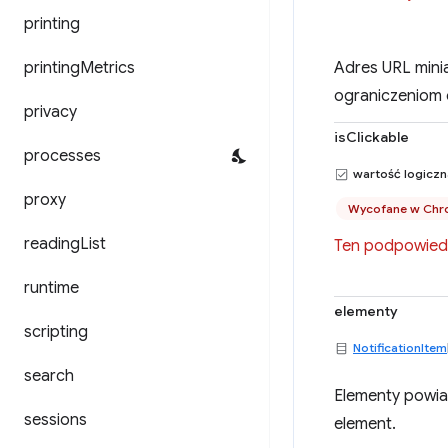
printing
printing
Metrics
Adres URL mini
ograniczeniom
privacy
isClickable
processes
wartość logicz
proxy
Wycofane w Chr
reading
List
Ten podpowiedź
runtime
elementy
scripting
NotificationItem
search
Elementy powia
sessions
element.