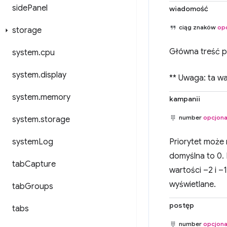
side
Panel
wiadomość
ciąg znaków
op
storage
Główna treść p
system
.
cpu
system
.
display
** Uwaga: ta w
system
.
memory
kampanii
number
opcjona
system
.
storage
system
Log
Priorytet może 
domyślna to 0.
tab
Capture
wartości –2 i 
wyświetlane.
tab
Groups
postęp
tabs
number
opcjona