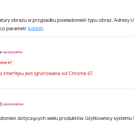
atury obrazu w przypadku powiadomień typu obraz. Adresy 
 co parametr
iconUrl
.
na
opcjonalna
ome 67
 interfejsu jest ignorowana od Chrome 67.
[]
opcjonalnie
domień dotyczących wielu produktów. Użytkownicy systemu 