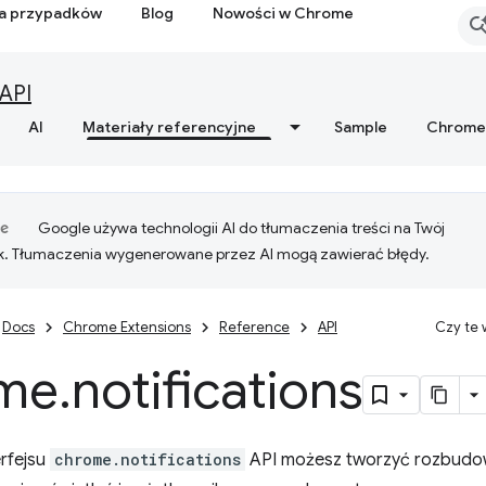
ia przypadków
Blog
Nowości w Chrome
API
AI
Materiały referencyjne
Sample
Chrome
Google używa technologii AI do tłumaczenia treści na Twój
k. Tłumaczenia wygenerowane przez AI mogą zawierać błędy.
Docs
Chrome Extensions
Reference
API
Czy te
me
.
notifications
rfejsu
chrome.notifications
API możesz tworzyć rozbudo