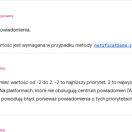
cjonalny
owiadomienia.
artość jest wymagana w przypadku metody
notifications.
lny
mieć wartość od -2 do 2. -2 to najniższy priorytet. 2 to najw
 Na platformach, które nie obsługują centrum powiadomień (W
–1 powodują błąd, ponieważ powiadomienia o tych priorytetac
lny