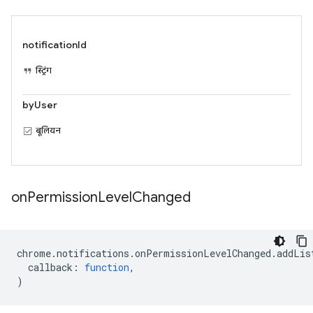
notificationId
स्ट्रिंग
byUser
बूलियन
on
Permission
Level
Changed
chrome
.
notifications
.
onPermissionLevelChanged
.
addLis
callback
:
function
,
)