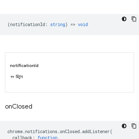
(
notificationId
:
string
) =>
void
notificationId
स्ट्रिंग
on
Closed
chrome
.
notifications
.
onClosed
.
addListener
(
callback
:
function
,