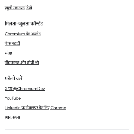
खुली समस्याएं देखें
मिलता-जुलता कॉन्टेंट
Chromium के अपडेट
केस स्टडी
संग्रह
पॉडकास्ट और टीवी शो
फ़ॉलो करें
X पर @ChromiumDev
YouTube
LinkedIn पर डेवलपर के लिए Chrome
आरएसएस