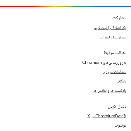
مشارکت
یک اشکال را ثبت کنید
مسائل باز را ببینید
مطالب مرتبط
به‌روزرسانی‌های Chromium
مطالعات موردی
بایگانی
پادکست ها و نمایش ها
دنبال کردن
@ChromiumDev در X
یوتیوب