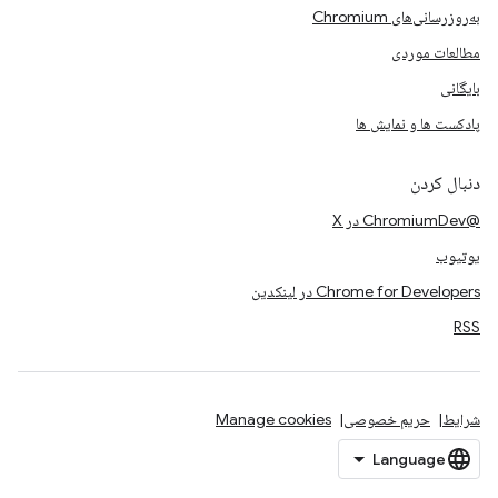
به‌روزرسانی‌های Chromium
مطالعات موردی
بایگانی
پادکست ها و نمایش ها
دنبال کردن
@ChromiumDev در X
یوتیوب
Chrome for Developers در لینکدین
RSS
شرایط
حریم خصوصی
Manage cookies