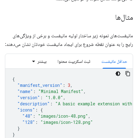
مثال‌ها
مانیفست‌های نمونه زیر ساختار اولیه مانیفست و برخی از ویژگی‌های
رایج را به عنوان نقطه شروع برای ایجاد مانیفست خودتان نشان می‌دهند:
حداقل مانیفست
ثبت اسکریپت محتوا
بیشتر
{
"manifest_version"
:
3
,
"name"
:
"Minimal Manifest"
,
"version"
:
"1.0.0"
,
"description"
:
"A basic example extension with o
"icons"
:
{
"48"
:
"images/icon-48.png"
,
"128"
:
"images/icon-128.png"
}
}