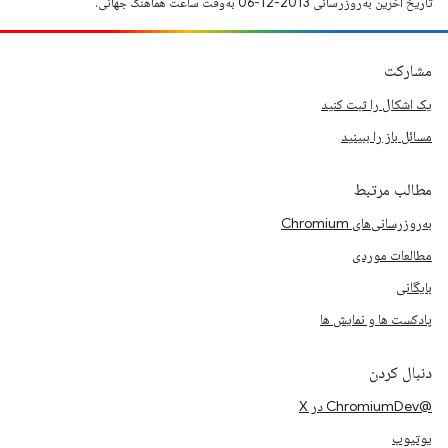
تاریخ آخرین به‌روزرسانی 2013-12-06 به‌وقت ساعت هماهنگ جهانی.
مشارکت
یک اشکال را ثبت کنید
مسائل باز را ببینید
مطالب مرتبط
به‌روزرسانی‌های Chromium
مطالعات موردی
بایگانی
پادکست ها و نمایش ها
دنبال کردن
@ChromiumDev در X
یوتیوب