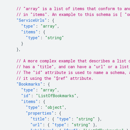
// "array" is a list of items that conform to an
// in "items". An example to this schema is [ "o
"ServiceUrls"
:
{
"type"
:
"array"
,
"items"
:
{
"type"
:
"string"
}
},
// A more complex example that describes a list 
// has a "title", and can have a "url" or a list
// The "id" attribute is used to name a schema, 
// it using the "$ref" attribute.
"Bookmarks"
:
{
"type"
:
"array"
,
"id"
:
"ListOfBookmarks"
,
"items"
:
{
"type"
:
"object"
,
"properties"
:
{
"title"
:
{
"type"
:
"string"
},
"url"
:
{
"type"
:
"string"
},