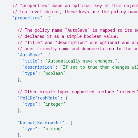
// "properties" maps an optional key of this objec
// top-level object, these keys are the policy nam
"properties"
:
{
// The policy name "AutoSave" is mapped to its s
// declares it as a simple boolean value.
// "title" and "description" are optional and ar
// user-friendly name and documentation to the a
"AutoSave"
:
{
"title"
:
"Automatically save changes."
,
"description"
:
"If set to true then changes wi
"type"
:
"boolean"
},
// Other simple types supported include "integer
"PollRefreshRate"
:
{
"type"
:
"integer"
},
"DefaultServiceUrl"
:
{
"type"
:
"string"
},