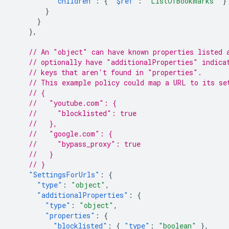
"children"
:
{
"$ref"
:
"ListOfBookmarks"
}
}
}
},
// An "object" can have known properties listed 
// optionally have "additionalProperties" indica
// keys that aren't found in "properties".
// This example policy could map a URL to its se
// {
//   "youtube.com": {
//     "blocklisted": true
//   },
//   "google.com": {
//     "bypass_proxy": true
//   }
// }
"SettingsForUrls"
:
{
"type"
:
"object"
,
"additionalProperties"
:
{
"type"
:
"object"
,
"properties"
:
{
"blocklisted"
:
{
"type"
:
"boolean"
},