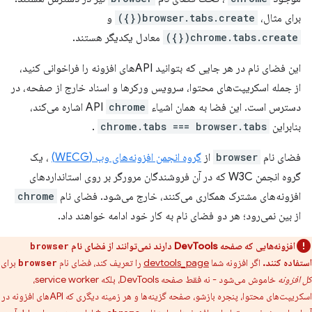
برای مثال،
browser.tabs.create({})
و
chrome.tabs.create({})
معادل یکدیگر هستند.
این فضای نام در هر جایی که بتوانید APIهای افزونه را فراخوانی کنید،
از جمله اسکریپت‌های محتوا، سرویس ورکرها و اسناد خارج از صفحه، در
دسترس است. این فضا به همان اشیاء API
chrome
اشاره می‌کند،
بنابراین
chrome.tabs === browser.tabs
.
فضای نام
browser
از
گروه انجمن افزونه‌های وب (WECG)
، یک
گروه انجمن W3C که در آن فروشندگان مرورگر بر روی استانداردهای
افزونه‌های مشترک همکاری می‌کنند، خارج می‌شود. فضای نام
chrome
از بین نمی‌رود؛ هر دو فضای نام به کار خود ادامه خواهند داد.
افزونه‌هایی که صفحه DevTools دارند نمی‌توانند از فضای نام
browser
استفاده کنند.
اگر افزونه شما
devtools_page
را تعریف کند، فضای نام
برای
browser
کل افزونه
خاموش می‌شود - نه فقط صفحه DevTools، بلکه service worker،
اسکریپت‌های محتوا، پنجره بازشو، صفحه گزینه‌ها و هر زمینه دیگری که APIهای افزونه در