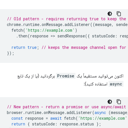
// Old pattern - requires returning true to keep the
chrome
.
runtime
.
onMessage
.
addListener
((
message
,
sende
fetch
(
'https://example.com'
)
.
then
(
response
=
>
sendResponse
({
statusCode
:
res
return
true
;
// keeps the message channel open for
});
اکنون می‌توانید مستقیماً یک
Promise
برگردانید (یا از یک تابع
async
استفاده کنید):
// New pattern - return a promise or use async/await
browser
.
runtime
.
onMessage
.
addListener
(
async
(
message
const
response
=
await
fetch
(
'https://example.com'
return
{
statusCode
:
response
.
status
};