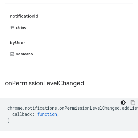
notificationId
string
byUser
booleano
on
Permission
Level
Changed
chrome
.
notifications
.
onPermissionLevelChanged
.
addLis
callback
:
function
,
)