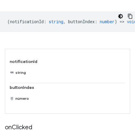
(
notificationId
:
string
,
buttonIndex
:
number
) =>
voi
notificationId
string
buttonIndex
número
on
Clicked