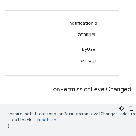
notificationId
מחרוזת
byUser
בוליאני
on
Permission
Level
Changed
chrome
.
notifications
.
onPermissionLevelChanged
.
addLis
callback
:
function
,
)