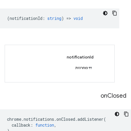
(
notificationId
:
string
) =>
void
notificationId
מחרוזת
on
Closed
chrome
.
notifications
.
onClosed
.
addListener
(
callback
:
function
,
)