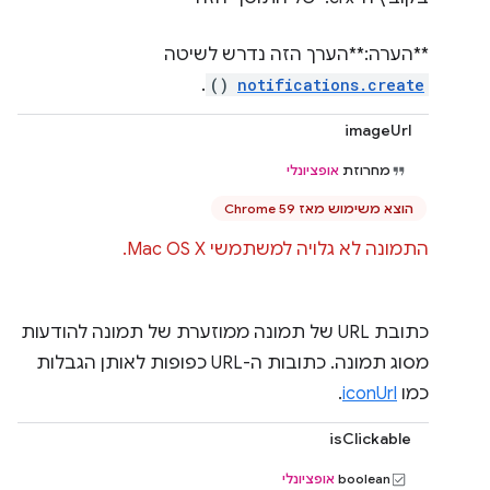
**הערה:**הערך הזה נדרש לשיטה
.
()
notifications.create
imageUrl
מחרוזת
אופציונלי
הוצא משימוש מאז Chrome 59
התמונה לא גלויה למשתמשי Mac OS X.
כתובת URL של תמונה ממוזערת של תמונה להודעות
מסוג תמונה. כתובות ה-URL כפופות לאותן הגבלות
כמו
iconUrl
.
isClickable
boolean
אופציונלי