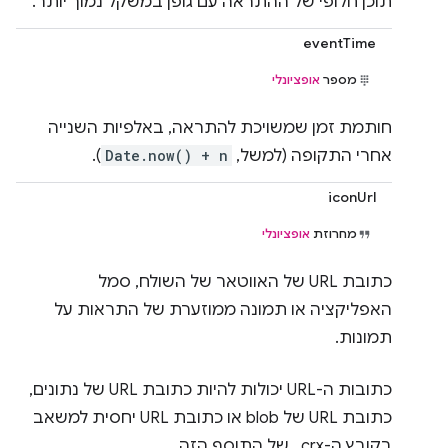
תוכן חלופי של ההתראה עם גופן במשקל נמוך יותר.
eventTime
מספר
אופציונלי
חותמת זמן שמשויכת להתראה, באלפיות השנייה
אחרי התקופה (למשל,
Date.now() + n
).
iconUrl
מחרוזת
אופציונלי
כתובת URL של האווטאר של השולח, סמל
האפליקציה או תמונה ממוזערת של התראות על
תמונות.
כתובות ה-URL יכולות להיות כתובת URL של נתונים,
כתובת URL של blob או כתובת URL יחסית למשאב
בקובץ ה-‎ .crx של התוסף הזה