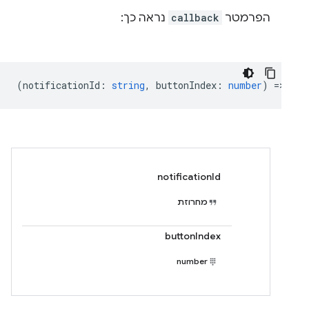
הפרמטר
callback
נראה כך:
(
notificationId
:
string
,
buttonIndex
:
number
) =>
voi
notificationId
מחרוזת
buttonIndex
number