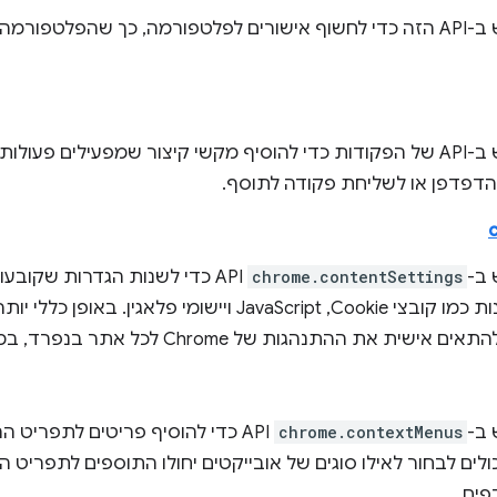
אפשר להשתמש ב-API הזה כדי לחשוף אישורים לפלטפורמה, כך שהפל
אפשר להשתמש ב-API של הפקודות כדי להוסיף מקשי קיצור שמפעילים פ
דפדפן או לשליחת פקודה לתוסף.
ב-
chrome.contentSettings
API כדי לשנות הגדרות שקובע
להשתמש בתכונות כמו קובצי Cookie,‏ JavaScript ויישומי פלאגין
ת ההתנהגות של Chrome לכל אתר בנפרד, במקום באופן גלובלי.
ב-
chrome.contextMenus
אתם יכולים לבחור לאילו סוגים של אובייקטים יחולו התוספים לתפריט
פים.