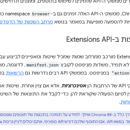
browser
ace
יות להטמעה מופיעות במאמר בנושא
מרחב השמות של הדפדפן
Extensions
ממשק Extensions API מורכב ממרחב שמות שמכיל שיטות ומאפיינים לבי
 לא תמיד, משדות מניפסט לקובץ
manifest.json
. לדוגמה, 
"action
במניפסט. בממשקי API רבים נדרשות גם
הרשאות
במנ
 הן
אסינכרוניות
, אלא אם צוין אחרת. שיטות אס
ין לסיום הפעולה שקוראת להן. כדי לקבל את התוצאות של השיטו
חות
.
סת Chrome מינימלית בקובץ המניפסט.