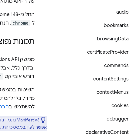
של ה-API מתוארים ממשקי ה-API שזמינים לשימוש בתוספים, ומוצגים תרחישים לדוגמה לשימוש בהם.
audio
החל מ-Chrome 148, ממשקי ה-API האלה זמינים גם ב-
ל-
chrome
. הנח
bookmarks
browsing
Data
תכונות נפוצות ב- API
certificate
Provider
commands
ובדרך כלל, אבל
דורש אובייקט
"
content
Settings
השיטות בממשקי API של הרחבות
context
Menus
מיידי, בלי להמת
cookies
להשתמש ב
הבט
debugger
אפשר לעיין במסמכי התיעוד בנושא API. אם התוסף שלכם דורש API ספציפי, אתם יכולים לציין גר
declarative
Content