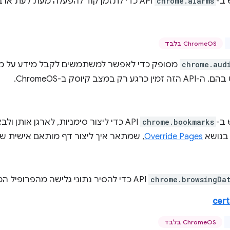
ב-
chrome.alarms
API כדי לתזמן קוד להפעלה מעת לעת או בזמן מסוים בעתיד.
ChromeOS בלבד
chrome.aud
מסופק כדי לאפשר למשתמשים לקבל מידע על מכש
 במצב קיוסק ב-ChromeOS.
ב-
chrome.bookmarks
API כדי ליצור סימניות, לארגן אותן 
 בנושא
Override Pages
, שמתאר איך ליצור דף מותאם אישית של 
chrome.browsingDa
API כדי להסיר נתוני גלישה מהפרופיל המקומי של המשתמש.
cert
ChromeOS בלבד