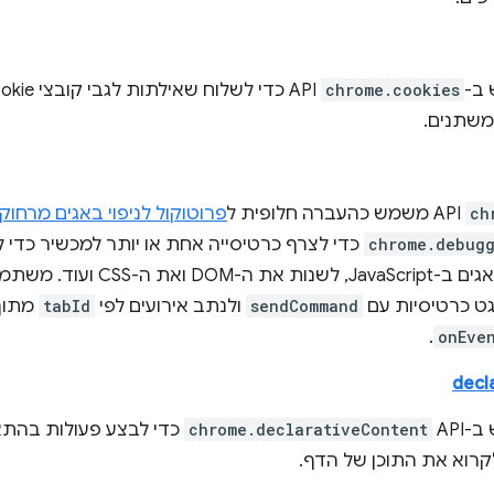
ב-
chrome.cookies
שתנים.
ch
API משמש כהעברה חלופית ל
פרוטוקול לניפוי באגים מרחוק
chrome.debug
כדי לצרף כרטיסייה אחת או יותר למכשיר כדי 
CSS ועוד. משתמשים במאפיין
ט כרטיסיות עם
sendCommand
ולנתב אירועים לפי
tabId
מתוך 
.
onEve
decl
AP‏
chrome.declarativeContent
כדי לבצע פעולות בהתאם
רוא את התוכן של הדף.