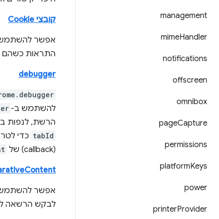
management
קובצי Cookie
mime
Handler
אפשר להשתמש 
התראות כשהם מ
notifications
debugger
offscreen
rome.debugger
omnibox
להשתמש ב-
ger
הרשת, לנפות באגים ב-JavaScript, לשנות את ה-DOM ואת ה-
page
Capture
tabId
כדי לטרג
permissions
(callback) של
nt
platform
Keys
arativeContent
power
אפשר להשתמש ב-I
לבקש הרשאה לק
printer
Provider