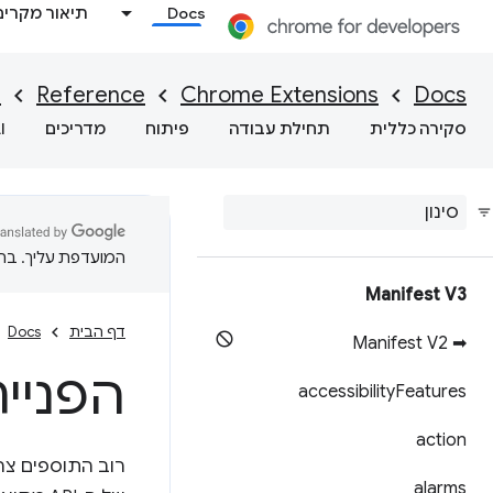
Docs
תיאור מקרים
I
Reference
Chrome Extensions
Docs
סקירה כללית
תחילת עבודה
פיתוח
מדריכים
I
המועדפת עליך. בתרג
Manifest V3
דף הבית
Docs
➡ Manifest V2
הפניית I
accessibility
Features
action
alarms