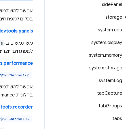
side
Panel
אפשר להשתמש 
storage
בכלים למפתחים 
system
.
cpu
devtools.panels
system
.
display
משתמשים ב-
ls
למפתחים: יוצרים 
system
.
memory
ls.performance
system
.
storage
Chrome 129 ואילך
system
Log
אפשר להשתמש 
tab
Capture
בחלונית Performance בכלי הפיתוח.
tab
Groups
tools.recorder
tabs
Chrome 105 ואילך