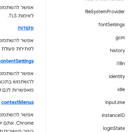
file
System
Provider
לאימות TLS.
font
Settings
פקודות
gcm
לפתיחת פעולת ה
history
contentSettings
i18n
אפשר להשתמש 
identity
idle
מאפשרות לכם להתאים אישית א
contextMenus
input
.
ime
אפשר להשתמש 
instance
ID
Chrome. 
login
State
היפר-קישורים וד