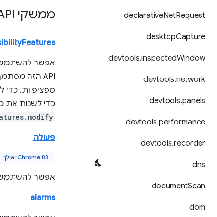
ממשקי Chrome Extension API
declarative
Net
Request
desktop
Capture
ibilityFeatures
devtools
.
inspected
Window
אפשר להשתמש 
API הזה מסתמך על
devtools
.
network
ספציפיות. כדי 
devtools
.
panels
כדי לשנות את 
atures.modify
devtools
.
performance
פעולה
devtools
.
recorder
Chrome 88 ואילך
dns
אפשר להשתמש 
document
Scan
alarms
dom