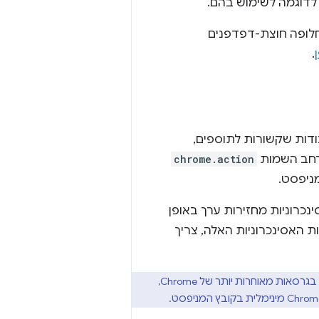
namesp כחלופה חוצת-דפדפנים
.
צוע עבודות שקשורות לתוספים,
מרחב השמות
chrome.action
יפסט.
ינכרוניות מחזירות ערך באופן
ת האסינכרוניות האלה, צריך
Manifest V3 נתמך בדרך כלל ב-Chrome 88 ואילך. למידע על תמיכה בתכונות של תוספים שנוספו בגרסאות מאוחרות יותר של Chrome,