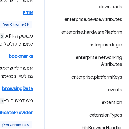
אפשר להשתמש 
downloads
אודיו
enterprise
.
device
Attributes
Chrome 59 ואילך
enterprise
.
hardware
Platform
ממשק ה-API‏
io
למערכת ולשלוט בהם. ה-API הזה זמין כרגע רק
enterprise
.
login
bookmarks
enterprise
.
networking
Attributes
אפשר להשתמש 
גם לעיין במאמר
enterprise
.
platform
Keys
browsingData
events
משתמשים ב-
ta
extension
ificateProvider
extension
Types
Chrome 46 ואילך
file
Browser
Handler