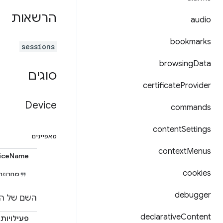
הרשאות
audio
bookmarks
sessions
browsing
Data
סוגים
certificate
Provider
Device
commands
content
Settings
מאפיינים
context
Menus
iceName
cookies
מחרוזת
debugger
השם של המ
declarative
Content
פעילויות