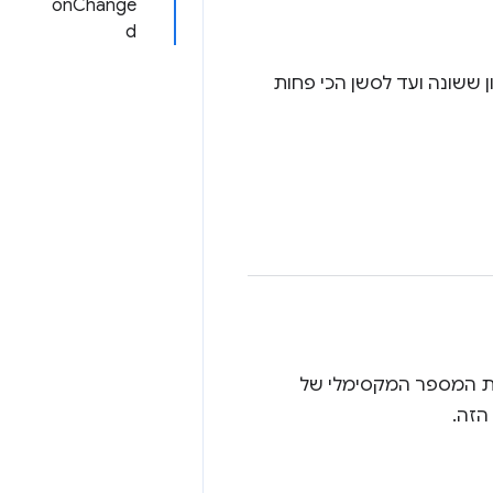
onChange
d
 ששונה ועד לסשן הכי פחות
ת המספר המקסימלי של
הזה.