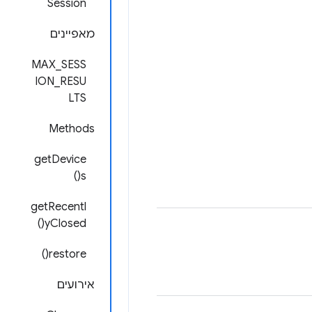
Session
מאפיינים
MAX_SESS
ION_RESU
LTS
Methods
getDevice
s()
getRecentl
yClosed()
restore()
אירועים