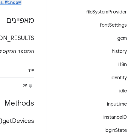
ws.Window
file
System
Provider
מאפיינים
font
Settings
ION
_
RESULTS
gcm
history
המספר המקסימ
i18n
ערך
identity
25
idle
Methods
input
.
ime
instance
ID
)
get
Devices(
login
State