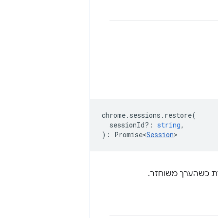
chrome
.
sessions
.
restore
(
sessionId?
:
string
,
)
:
Promise<
Session
>
רת כשהערך משוחזר.