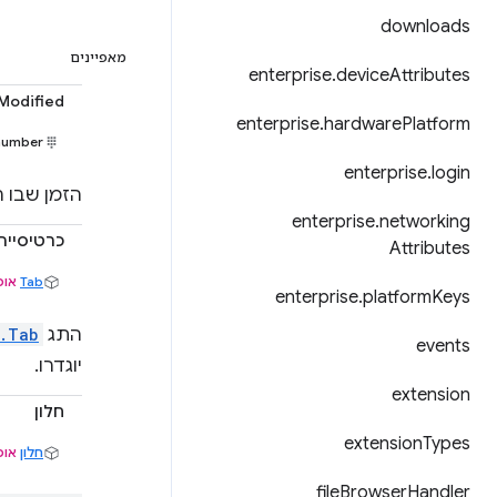
downloads
מאפיינים
enterprise
.
device
Attributes
tModified
enterprise
.
hardware
Platform
number
enterprise
.
login
הזמן שבו ה
enterprise
.
networking
כרטיסייה
Attributes
Tab
אופ
enterprise
.
platform
Keys
התג
.Tab
events
יוגדרו.
extension
חלון
extension
Types
חלון
אופ
file
Browser
Handler