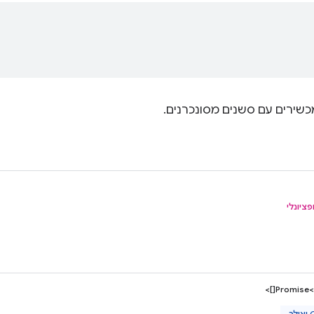
כשירים עם סשנים מסונכרנים.
פציונלי
[]>
Promise<
ך