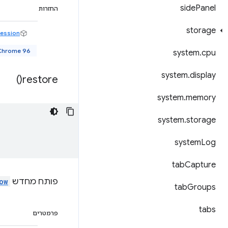
side
Panel
החזרות
storage
ession
Chrome 96 ואיל
system
.
cpu
system
.
display
)
restore(
system
.
memory
system
.
storage
system
Log
tab
Capture
פותח מחדש
ow
tab
Groups
tabs
פרמטרים