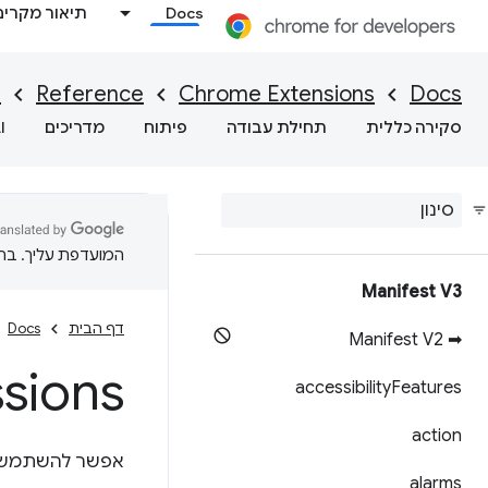
Docs
תיאור מקרים
I
Reference
Chrome Extensions
Docs
סקירה כללית
תחילת עבודה
פיתוח
מדריכים
I
המועדפת עליך. בתרג
Manifest V3
דף הבית
Docs
➡ Manifest V2
ssions
accessibility
Features
action
אפשר להשתמש 
alarms