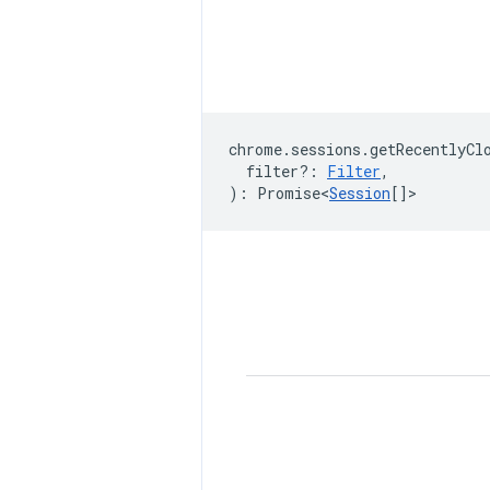
chrome
.
sessions
.
getRecentlyCl
filter?
:
Filter
,
)
:
Promise<
Session
[]
>