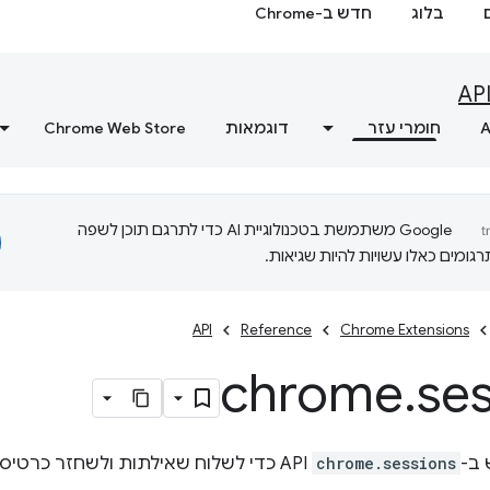
בלוג
חדש ב-Chrome
AP
A
חומרי עזר
דוגמאות
Chrome Web Store
‫Google משתמשת בטכנולוגיית AI כדי לתרגם תוכן לשפה
ומים כאלו עשויות להיות שגיאות.
API
Reference
Chrome Extensions
chrome
.
se
ב-
chrome.sessions
API כדי לשלוח שאילתות ולשחזר כרטיסיות וחלונות מסשן גלישה.