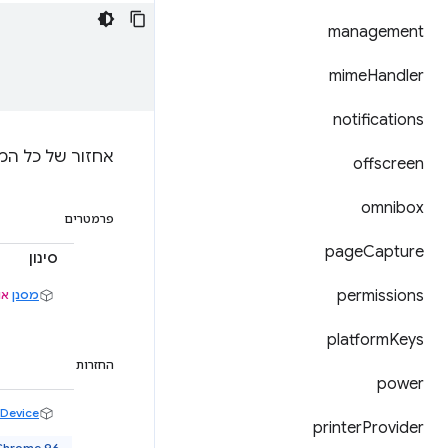
management
mime
Handler
notifications
אחזור של כל המ
offscreen
omnibox
פרמטרים
page
Capture
סינון
permissions
מסנן
או
platform
Keys
החזרות
power
Device
printer
Provider
Chrome 96 ואיל