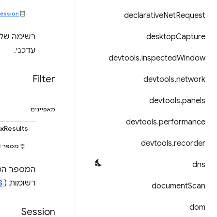
ession
declarative
Net
Request
Capture
desktop
רשימה של 
עדכני.
devtools
.
inspected
Window
Filter
devtools
.
network
devtools
.
panels
מאפיינים
devtools
.
performance
xResults
devtools
.
recorder
מספר
א
dns
המספר המק
רשומות (
S
document
Scan
dom
Session